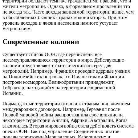
территорий обладают теми же гражданскими правами, что и
жители метрополий. Однако, в формальном проявлении это
не всегда так. Часто доходы зависимой территории выше, чем
в обособленных бывших странах-колонизаторах. При этом
уровень доходов и жизни населения намного уступает
метрополиям.
Современные колонии
Существует список ООН, где перечислены все
несамоуправляющиеся территории в мире. Действующие
колонии представляют стратегический интерес для
метрополий. Например, Франция проводит ядерные учения
на Полинезийских островах, а в Гвиане силами Франции
построен космодром. Великобритании принадлежит
Гибралтар, находящийся на территории современной
Испании.
Подмандатные территории отошли к странам под влиянием
международных договоров. Например, Германия после
Первой мировой войны распространила свое влияние на
некоторые территории Англии, Африки, Австралии. Когда
закончилась Вторая мировая война стала действовать система
опеки ООН. Так под управление Соединенных штатов
попали территории Маршалловых, Каролинских и