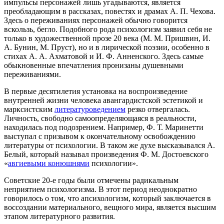
импульсы персонажей лишь угадываются, является
преобладающим в рассказах, повестях и драмах А. П. Чехова.
Здесь о переживаниях персонажей обычно говорится
вскользь, бегло. Подобного рода психологизм заявил себя не
только в художественной прозе 20 века (М. М. Пришвин, И.
А. Бунин, М. Пруст), но и в лирической поэзии, особенно в
стихах А. А. Ахматовой и И. Ф. Анненского. Здесь самые
обыкновенные впечатления пронизаны душевными
переживаниями.
В первые десятилетия установка на воспроизведение
внутренней жизни человека авангардистской эстетикой и
марксистским
литературоведением
резко отвергалась.
Личность, свободно самоопределяющаяся в реальности,
находилась под подозрением. Например, Ф. Т. Маринетти
выступал с призывом к окончательному освобождению
литературы от психологии. В таком же духе высказывался А.
Белый, который называл произведения Ф. М. Достоевского
«
авгиевыми конюшнями
психологии».
Советские 20-е годы были отмечены радикальным
неприятием психологизма. В этот период неоднократно
говорилось о том, что апсихологизм, который заключается в
воссоздании материального, вещного мира, является высшим
этапом литературного развития.