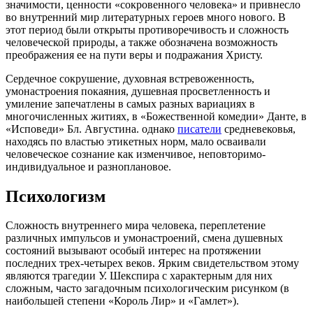
значимости, ценности «сокровенного человека» и привнесло
во внутренний мир литературных героев много нового. В
этот период были открыты противоречивость и сложность
человеческой природы, а также обозначена возможность
преображения ее на пути веры и подражания Христу.
Сердечное сокрушение, духовная встревоженность,
умонастроения покаяния, душевная просветленность и
умиление запечатлены в самых разных вариациях в
многочисленных житиях, в «Божественной комедии» Данте, в
«Исповеди» Бл. Августина. однако
писатели
средневековья,
находясь по властью этикетных норм, мало осваивали
человеческое сознание как изменчивое, неповторимо-
индивидуальное и разноплановое.
Психологизм
Сложность внутреннего мира человека, переплетение
различных импульсов и умонастроений, смена душевных
состояний вызывают особый интерес на протяжении
последних трех-четырех веков. Ярким свидетельством этому
являются трагедии У. Шекспира с характерным для них
сложным, часто загадочным психологическим рисунком (в
наибольшей степени «Король Лир» и «Гамлет»).