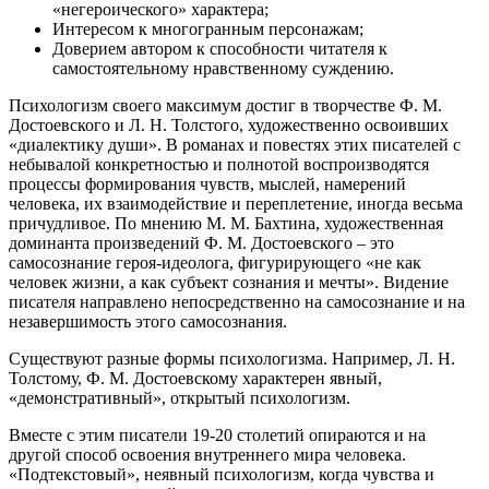
«негероического» характера;
Интересом к многогранным персонажам;
Доверием автором к способности читателя к
самостоятельному нравственному суждению.
Психологизм своего максимум достиг в творчестве Ф. М.
Достоевского и Л. Н. Толстого, художественно освоивших
«диалектику души». В романах и повестях этих писателей с
небывалой конкретностью и полнотой воспроизводятся
процессы формирования чувств, мыслей, намерений
человека, их взаимодействие и переплетение, иногда весьма
причудливое. По мнению М. М. Бахтина, художественная
доминанта произведений Ф. М. Достоевского – это
самосознание героя-идеолога, фигурирующего «не как
человек жизни, а как субъект сознания и мечты». Видение
писателя направлено непосредственно на самосознание и на
незавершимость этого самосознания.
Существуют разные формы психологизма. Например, Л. Н.
Толстому, Ф. М. Достоевскому характерен явный,
«демонстративный», открытый психологизм.
Вместе с этим писатели 19-20 столетий опираются и на
другой способ освоения внутреннего мира человека.
«Подтекстовый», неявный психологизм, когда чувства и