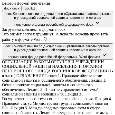
Выбери формат для чтения
docx
docx
doc
txt
docx
Конспект лекции по дисциплине «Организация работы органов
и учреждений социальной защиты населения и органов
пенсионного фонда российской федерации»,
docx
Загружаем конспект в формате docx
Это займет всего пару минут! А пока ты можешь прочитать
работу в формате Word 👇
doc
Конспект лекции по дисциплине «Организация работы органов
и учреждений социальной защиты населения и органов
пенсионного фонда российской федерации»,
Word формат
ОРГАНИЗАЦИЯ РАБОТЫ ОРГАНОВ И УЧРЕЖДЕНИЙ СОЦИАЛЬНОЙ ЗАЩИТЫ НАСЕЛЕНИЯ И ОРГАНОВ ПЕНСИОННОГО ФОНДА РОССИЙСКОЙ ФЕДЕРАЦИИ (1-я часть) ОГЛАВЛЕНИЕ Раздел 1. Правовое обеспечение социальной защиты и социального обеспечения. Лекция 1. Общие понятие социальной защиты и социального обеспечения. Лекция 2. Понятие управление системой социальной защиты населения РФ. Лекция 3 . Государственная система социального обеспечения. Лекция 4. Правовой статус Министерства труда и социальной защиты РФ . Лекция 5. Международные правовые акты в сфере социальной защиты. Лекция 6. Федеральные правовые акты в сфере социальной защиты. Лекция 7. Функции общественных организаций в области социальной защиты и обслуживания населения. Лекция 8.Организация социального обеспечения и социального страхования в РФ. Лекция 9. Государственная система социальных пособий и компенсационных выплат, социального обслуживания и социальных услуг. Раздел 2. Правовое регулирование пенсионного обеспечения в Российской Федерации. Лекция 1. Организация пенсионного обеспечения в РФ. Лекция 2. Основы государственного регулирования обязательного пенсионного страхования в РФ. Лекция 3. Пенсионный фонд РФ в системе обязательного пенсионного страхования в РФ. Лекция 4. Органы ПФР. Лекция 5. Организационно-управленческие функции работников органов ПФР. Лекция 6. Организация работы органов ПФР с обращениями граждан. Перечень условных сокращений. Список использованной литературы и источников. Раздел I. Правовое обеспечение работы органов социальной защиты в Российской Федерации Лекция 1. Общие понятия социальной защиты и социального обеспечения Перечень вопросов, подлежащих изучению: 1. Понятие социального государства. 2.Понятие социальной защиты. 3.Понятие социального обеспечения. 1.Часть 2 статьи 7 Конституции Российской Федерации1 провозглашает гарантию государственной поддержки семьи, материнства, отцовства и детства, а также установление государственной помощи и других гарантий социальной защиты в качестве одного из основных направлений социальной политики государства. В соответствии с частью 1 статьи 38 Конституции Российской Федерации материнство и детство, семья находятся под защитой государства. В соответствии со статьей 39 Конституции Российской Федерации гарантируется1социальное обеспечение для воспитания детей, а также в случаях, предусмотренных законом. В пункте 2 статьи 39 Конституции Российской Федерации предусматривается установление государственных пенсий и социальных пособий. Провозглашенные в Конституции РФ понятия о социальном государстве предполагают обязанность государства следить за благополучием граждан, и дают им право на достойное материальное обеспечение себя и своей семьи. Невозможность обеспечения себя и своих близких достойным уровнем материального благосостояния возникает в силу возраста, состояния здоровья и других, не зависящих от него причин, результатом которых является потерятрудоспособности. И в этих случаях человек имеет право на материальную помощь со стороны государства в виде пособий, льгот, разного рода компенсаций, натурального обеспечения, социальных услуг за счет средств обязательного социального страхования, бюджетных ассигнований и иных источников. Поэтому неотъемлемое право человека на социальную защиту и социальное обеспечение закрепляется конституциями всех современных государств, которые взяли курс на созданиесоциального справедливого государства. В международных правовых актах также провозглашается данное право. Законодательного закрепления понятия «социальноеобеспечение» до настоящего времени нет, как нет икодифицированного акта о социальном обеспечении. По этой причине можно встретить различное толкование термина «социальное обеспечение». Причем часто его смешивают с другими, схожими терминами, например, «социальная защита», «социальная помощь». Поэтому вначале рассмотрим, что понимается под социальной защитой населения. В общеупотребительном смысле слово «защита» означает «защитить кого-нибудь, что-нибудь; предохранить, обезопасить от чего-нибудь; то, что защищает, служит обороной». Исходя из этого под защитой в сочетании со значением термина «социальный» можно понимать комплекс всевозможных мер — политических, экономических и правовых мер государства и общества. В совокупности эти меры должны быть направлены на предоставление необходимых средств существования нетрудоспособным и трудоспособным нуждающимсягражданам, оказавшимся в трудной жизненной ситуации, вцелях поддержания уровня их жизни для развития физических идуховных способностей, включая окружающую среду обитаниячеловека. В научной и учебной литературе можно встретитьразличные формулировки социального обеспечения и разныемнения о взаимосвязи его с такой категорией, как «социальнаязащита». Например, П.Д. Павленок2 трактует социальноеобеспечение как «государственную систему обеспечения иобслуживания престарелых и нетрудоспособных граждан, атакже семей, имеющих детей» , делая акцент на категориях граждан, которые имеют право на это. Также он утверждает, что «согласно Федеральному закону «Об основах социального обслуживания населения Российской Федерации, социальное обеспечение является составной частью социального обслуживания». И если в период советской власти к пониманию социального обеспечения подходили с патерналистской точки зрения, то в современных условиях в связи с появлением на рынке труда других собственников «прослеживаются тенденции разгосударствления социальной сферы и освобождения государства от функции непосредственного предоставления гражданину социальных услуг». Поэтому наряду с понятием «социальное обеспечение» в последние годы употребляется понятие «социальная защита», которые, по мнениюЗ.П. Замараевой, не являются синонимичными, поскольку социальное обеспечение есть одна из форм социальной защиты, где преобладают принципы государственной организации сочень ограниченным использованием.3 Таким образом, «произвольное применение терминов, разные содержания одних и тех же понятий» свидетельствует о необходимости формирования отраслевого, последовательного и единообразного категориального аппарата, особенно при формулировании сути понятий «социальная защита» и «социальное обеспечение». А в силу развития концепции социальной защиты и социального обеспеченияпредпочтительным является законодательное определение указанных понятий. Слово «социальный» означает «общественный, относящийся к жизни людей и их отношениям в обществе». Сочетание терминов «социальный» и «защита» позволяет предположить, что под социальной защитой можно понимать комплекс разнообразных мер, с помощью которых человек «обороняется» от неблагоприятного воздействия окружающего мира4. Отсюда следует, что социальное государство, каковым является Россия, должно предпринимать всевозможные усилия (и меры) для создания и поддержания благоприятных условий жизни своих граждан. При этом главной целью этих мер и усилий должно стать создание определенного уровня жизни, обеспечивающего возможность физического и духовного развития человека, а также создание благоприятной среды обитания. Социальная среда - это емкое по своему содержанию понятие. Оно включает в себя: - обеспечение занятости граждан; - работу и нормальные условия труда; - достойную оплату труда; - наличие и обеспечение комфортным жильем; - благополучную экологическую обстановку; - здоровую пищу; - доступ к образованию и культурным ценностям; - охрану здоровья; - сохранность частной собственности; - предоставление гражданам различных видов социального обеспечения в связи с событиями, влекущими социально значимое негативное изменение материального и (или) социального положения человека или его здоровья по не зависящим от него причинам. Все вышеперечисленное входит в содержание понятия «социальная защита» и должно служить главной целью деятельности любого государства. Безусловно, такое представление о социальной защите населения являетсяидеальным. В таком виде его можно рассматривать как дело будущего. В настоящее время еще нет настолько богатого государства, которое бы смогло предоставить каждому человеку благоприятные условия для его существования. Задачами социального государства являются: 1. Поддержка социально незащищенных категорий населения. 2. Охрана труда и здоровья людей. 3. Поддержка семьи, материнства, отцовства и детства. 4. Сглаживание социального неравенства путем перераспределения доходов между различными социальными слоями через налогообложение, государственный бюджет, специальные социальные программы. 5. Поощрение благотворительной деятельности (в частности,путем предоставления налоговых льгот предпринимательским структурам, осуществляющимблаготворительнуюдеятельность). 6. Финансирование и поддержка фундаментальных научных исследований и культурных программ. 7. Борьба с безработицей, обеспечение трудовой занятости населения, выплата пособий по безработице; 8. Поиск баланса между свободной рыночной экономикой и мерой воздействия государства на ее развитие с целью обеспечения достойной жизни всех граждан; 9.Участие в реализации межгосударственных экологических,культурных и социальных программ, решениеобщечеловеческих проблем. 10. Забота о сохранении мира в обществе. Для решения вышеуказанных задач необходимо иметь государственную социальною политику. Социальная политика - это целенаправленное воздействие государства, органов местного самоуправления, общественных объединений и организаций на существующую систему общественных отношений с целью улучшения условий труда и быта населения. 2. Социальная защита населения - это общий, собирательный термин (понятие). Поэтому в литературе существуют разные критерии для определения этого понятия. Вот некоторые из них: правовое положение лица, по отношению к которому осуществляются соответствующие меры социальной защиты; социальный риск, от которого оберегается человек;финансовые средства, используемые для осуществления тех или иных социальных мер; органы или учреждения, обеспечивающие социальную защиту в разных формах; нормативные правовые акты, пр