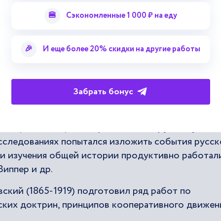
🍔
Сэкономленные 1 000 ₽ на еду
ия начала XX в. способствовали заинтересованн
кой, философией, правом. «Патриархом» русских
🎉
И еще более 20% скидки на другие работы
 пятитомного «Курса русской истории» и
и источниковедения.
тонова (1860-1933), Николая Павлова-Сильванск
Забрать бонус
6). Основываясь архивные материалы, эти ученые
стьянства, внутренней и внешней политики Росси
ий (1868-1932) в четырехтомного труда «Русская
исследованиях попытался изложить события русс
сти изучения общей истории продуктивно работал
Виппер и др.
ский (1865-1919) подготовил ряд работ по
ких доктрин, принципов кооперативного движен