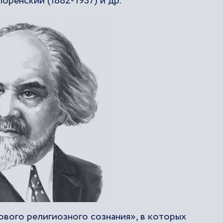
лоренский (1882-1937) и др.
вого религиозного сознания», в которых