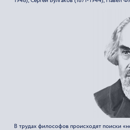
1948), Сергей Булгаков (1871-1944), Павел Ф
В трудах философов происходят поиски «но