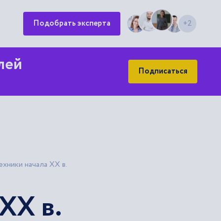
Подобрать эксперта
+2
лей
Подписаться
ехники начала XX в.
XX в.