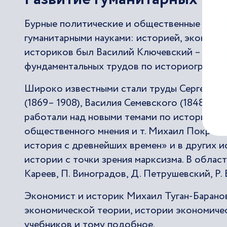
Бурные политические и общественные событ
гуманитарными науками: историей, экономи
историков был Василий Ключевский – автор
фундаментальных трудов по историографии 
Широко известными стали труды Сергея Пла
(1869– 1908), Василия Семевского (1848-191
работали над новыми темами по истории кре
общественного мнения и т. Михаил Покровск
история с древнейших времен» и в других 
истории с точки зрения марксизма. В обла
Кареев, П. Виноградов, Д. Петрушевский, Р. 
Экономист и историк Михаил Туган-Баранов
экономической теории, истории экономичес
учебников и тому подобное.