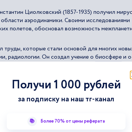
нстантин Циолковский (1857-1935) получил миру
в области аэродинамики. Своими исследованиями 
их полетов, обосновал возможность межпланет
л труды, которые стали основой для многих новы
ии, радиологии. Он создал учение о
биосфере
и о
ающую среду
и о превращении современной
Получи 1 000 рублей
ого-физиолога Ивана Павлова (1849-1936),
ой
деятельности
человека. Учение И. Павлова об
за подписку на наш тг-канал
для изучения высших функций мозга животных и
 1904 И. Павлов получил Нобелевскую премию.
📚
Более 70% от цены реферата
к