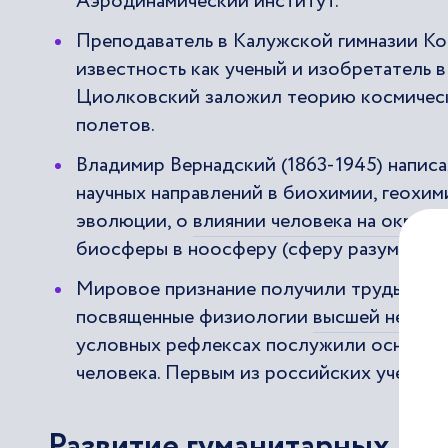
Аэродинамический институт.
Преподаватель в Калужской гимназии Ко
известность как ученый и изобретатель 
Циолковский заложил теорию космическ
полетов.
Владимир Вернадский (1863-1945) написа
научных направлений в биохимии, геохим
эволюции, о
влиянии человека на окруж
биосферы в ноосферу (сферу разума).
Мировое признание получили труды учен
посвященные физиологии
высшей нервн
условных рефлексах послужили основой 
человека. Первым из российских ученых
Развитие гуманитарных нау