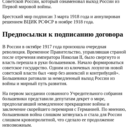
Советской России, который ознаменовал выход России из
Первой мировой войны.
Брестский мир подписан 3 марта 1918 года и аннулирован
решением ВЦИК РСФСР в ноябре 1918 года.
Предпосылки к подписанию договора
В России в октябре 1917 года произошла очередная
революция. Временное Правительство, управлявшая страной
после отречения императора Николая II, было свергнуто и
власть перешла в руки большевиков. Начало формироваться
советское государство. Одним из ключевых лозунгов новой
советской власти был «мир без аннексий и контрибуций».
Большевики ратовали за немедленный выход России из
войны и мирный путь развития.
На первом заседании созванного Учредительного собрания
большевики представили депутатам декрет о мире,
предполагавший немедленное прекращение войны и
заключение скорейшего перемирия с Германией. По мнению,
большевиков война слишком затянулась и стала для России
слишком кровопролитной, что сделало ее продолжение
невозможным.