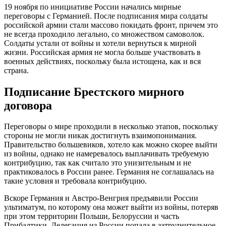
19 ноября по инициативе России начались мирные
переговоры с Германией. После подписания мира солдаты
российской армии стали массово покидать фронт, причем это
не всегда проходило легально, со множеством самоволок.
Солдаты устали от войны и хотели вернуться к мирной
жизни. Российская армия не могла больше участвовать в
военных действиях, поскольку была истощена, как и вся
страна.
Подписание Брестского мирного
договора
Переговоры о мире проходили в несколько этапов, поскольку
стороны не могли никак достигнуть взаимопонимания.
Правительство большевиков, хотело как можно скорее выйти
из войны, однако не намеревалось выплачивать требуемую
контрибуцию, так как считало это унизительным и не
практиковалось в России ранее. Германия не соглашалась на
такие условия и требовала контрибуцию.
Вскоре Германия и Австро-Венгрия предъявили России
ультиматум, по которому она может выйти из войны, потеряв
при этом территории Польши, Белоруссии и часть
Прибалтики. Делегация из России попала в затруднительное