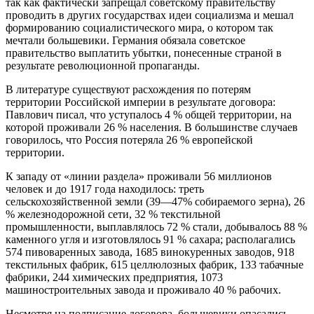
так как фактически запрещал советскому правительству
проводить в других государствах идеи социализма и мешал
формированию социалистического мира, о котором так
мечтали большевики. Германия обязала советское
правительство выплатить убытки, понесенные страной в
результате революционной пропаганды.
В литературе существуют расхождения по потерям
территории Российской империи в результате договора:
Павлович писал, что уступалось 4 % общей территории, на
которой проживали 26 % населения. В большинстве случаев
говорилось, что Россия потеряла 26 % европейской
территории.
К западу от «линии раздела» проживали 56 миллионов
человек и до 1917 года находилось: треть
сельскохозяйственной земли (39—47% собираемого зерна), 26
% железнодорожной сети, 32 % текстильной
промышленности, выплавлялось 72 % стали, добывалось 88 %
каменного угля и изготовлялось 91 % сахара; располагались
574 пивоваренных завода, 1685 винокуренных заводов, 918
текстильных фабрик, 615 целлюлозных фабрик, 133 табачные
фабрики, 244 химических предприятия, 1073
машиностроительных завода и проживало 40 % рабочих.
Несмотря на подписание договора, большевики опасались,