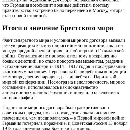
что Германия возобновит военные действия, поэтому
правительство экстренно было переведено в Москву, которая
стала новой столицей.
Итоги и значение Брестского мира
Факт сепаратного мира и условия мирного договора вызвали
резкую реакцию как внутрироссийской оппозиции, так и на
международной арене и привели к обострению Гражданской
войны. Соглашение не привело к полному прекращению
боевых действий, но стало поворотным моментом, разделив
«столкновение империй» 1914—1917 годов и последовавший
«континуум насилия». Переговоры были дебютом концепции
«самоопределения народов», развившейся на Парижской
мирной конференции. Несмотря на недолговечность, мирное
соглашение, использовалось как доказательство
аннексионных планов Германии, и получило освещение в
историографии.
Подписание мирного договора было раскритиковано
советским народом, но его последствия оказались менее
плачевными, чем предполагалось – в Первой мировой войне
Германия потерпела поражение, и Советская Россия 13 ноября
1918 года аннулировала Брестский договор.