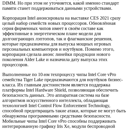
DIMM. Но при этом не уточняется, какой именно стандарт
памяти станет поддерживаться данными устройствами.
Корпорация Intel анонсировала на выставке CES 2021 сразу
целый набор семейств новых процессоров. Обновлённая
серия фирменных чипов имеет в своём составе как
эффективные в энергетическом плане модели для
долгоиграющих лэптопов, так и флагманские решения,
которые предназначены для выпуска мощных игровых
персональных компьютеров и ноутбуков. Помимо этого,
корпорация сделала анонс линейки продукции нового
поколения Alder Lake и назначила дату выпуска этих
процессоров.
Выполненные по 10-нм техпроцессу чипы Intel Core vPro
семейства Tiger Lake предназначаются для ноутбуков бизнес-
класса. Их главным достоинством является поддержка
платформы Intel Hardware Shield, позволяющая обеспечить
безопасность данных. Это аппаратная система на базе
алгоритмов искусственного интеллекта, обладающая
технологией Intel Control Flow Enforcement Technology,
способной предотвращать такие атаки, которые не могут быть
обнаружены программными средствами безопасности.
Мобильные чипы Intel Core vPro способны поддерживать
интегрированную графику Iris Xe, модули беспроводной