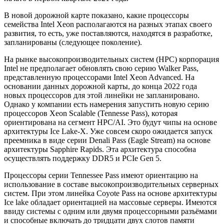
В новой дорожной карте показано, какие процессоры
семейства Intel Xeon располагаются на разных этапах своего
развития, то есть, уже поставляются, находятся в разработке,
запланированы (следующее поколение).
На рынке высокопроизводительных систем (HPC) корпорация
Intel не предполагает обновлять свою серию Walker Pass,
представленную процессорами Intel Xeon Advanced. На
основании данных дорожной карты, до конца 2022 года
новых процессоров для этой линейки не запланировано.
Однако у компании есть намерения запустить новую серию
процессоров Xeon Scalable (Tennesse Pass), которая
ориентирована на сегмент HPC/AI. Это будут чипы на основе
архитектуры Ice Lake-X. Уже совсем скоро ожидается запуск
преемника в виде серии Denali Pass (Eagle Stream) на основе
архитектуры Sapphire Rapids. Эта архитектура способна
осуществлять поддержку DDR5 и PCIe Gen 5.
Процессоры серии Tennessee Pass имеют ориентацию на
использование в составе высокопроизводительных серверных
систем. При этом линейка Coyote Pass на основе архитектуры
Ice lake обладает ориентацией на массовые серверы. Имеются
ввиду системы с одним или двумя процессорными разъёмами
и способные включать до тридцати двух слотов памяти