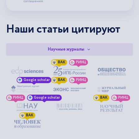
соглашения.
Наши статьи цитируют
Научные журналы
ВАК
РИНЦ
Google scholar
ВАК
РИНЦ
РИНЦ
Google scholar
ВАК
РИНЦ
ВАК