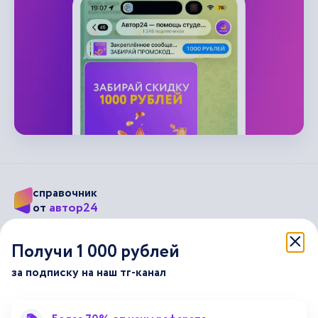
справочник
автор24
от
Подписывайся на наши соц. сети
Получи 1 000 рублей
за подписку на наш тг-канал
Научные статьи
Отзывы об Автор24
Лекторий
Последние статьи