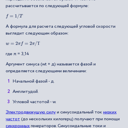
рассчитывается по следующей формуле:
f
=
1
/
T
А формула для расчета следующей угловой скорости
выглядит следующим образом:
w
=
2
π
f
=
2
π
/
Т
Т
где π = 3,14
Аргумент синуса (wt + д) называется фазой и
определяется следующими величинами:
Начальной фазой - д.
Амплитудой.
Угловой частотой - w.
Электродвижущую силу
и синусоидальный ток
низких
частот
(до нескольких килогерц) получают при помощи
синхронных
генераторов. Синусоидальные токи и