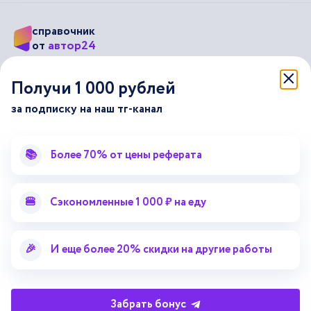
справочник
автор24
от
Подписывайся на наши соц. сети
Получи 1 000 рублей
за подписку на наш тг-канал
Научные статьи
Отзывы об Автор24
Лекторий
Последние статьи
📚
Более 70% от цены реферата
Методические указания
Помощь эксперта
Справочник терминов
Справочник рефератов
🍔
Сэкономленные 1 000 ₽ на еду
Статьи от экспертов
Поиск репетитора
Для правообладателей
🎉
И еще более 20% скидки на другие работы
Работа для преподавателей
Работа для репетиторов
Забрать бонус
Партнерская программа