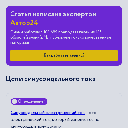
Статья написана экспертом
Автор24
С нами работают 108 689 преподавателей из 185
областей знаний. Мы публикуем только качественные
материалы
Как работает сервис?
Цепи синусоидального тока
Определение 1
Синусоидальный электрический ток
– это
электрический ток, который изменяется по
синусоидальному закону.