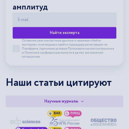
амплитуд
E-mail
Найти эксперта
Оставляя свои контактные данные и нажимая «Найти
эксперта», я соглашаюсь пройти процедуру регистрации на
Платформе, принимаю условия
Пользовательского соглашения
Принять пользовательское соглашение
и
Политики конфиденциальности
в целях заключения
соглашения.
Наши статьи цитируют
Научные журналы
ВАК
РИНЦ