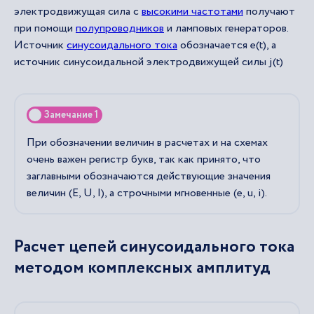
электродвижущая сила с
высокими частотами
получают
при помощи
полупроводников
и ламповых генераторов.
Источник
синусоидального тока
обозначается e(t), а
источник синусоидальной электродвижущей силы j(t)
Замечание 1
При обозначении величин в расчетах и на схемах
очень важен регистр букв, так как принято, что
заглавными обозначаются действующие значения
величин (E, U, I), а строчными мгновенные (e, u, i).
Расчет цепей синусоидального тока
методом комплексных амплитуд