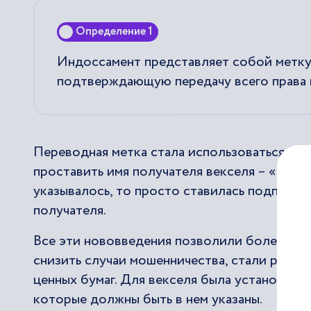
Определение 1
Индоссамент представляет собой метку
подтверждающую передачу всего права и
Переводная метка стала использоваться во
проставить имя получателя векселя – «имен
указывалось, то просто ставилась подпись 
получателя.
Все эти нововведения позволили более шир
снизить случаи мошенничества, стали разра
ценных бумаг. Для векселя была установлена
которые должны быть в нем указаны.