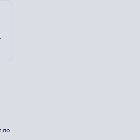
.
я по