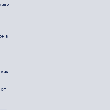
рики
он в
 как
 от