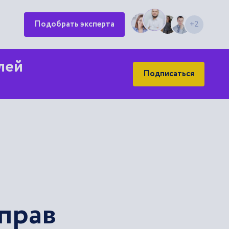
Подобрать эксперта
+2
лей
Подписаться
 прав