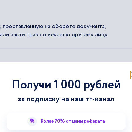
, проставленную на обороте документа,
ли части прав по векселю другому лицу.
 Франции. На оборотной стороне документа могл
ной индоссамент». Если же конкретное лицо не
Получи 1 000 рублей
владельца и оставляли место под имя потенциальн
за подписку на наш тг-канал
око использовать вексель в торговых сделках. Ч
батывать правовые нормы использования данного 
 письменная форма, а так же обязательные пункты,
📚
Более 70% от цены реферата