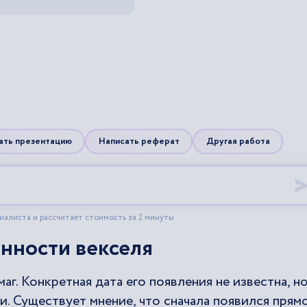
нности векселя
аг. Конкретная дата его появления не известна, н
и. Существует мнение, что сначала появился прям