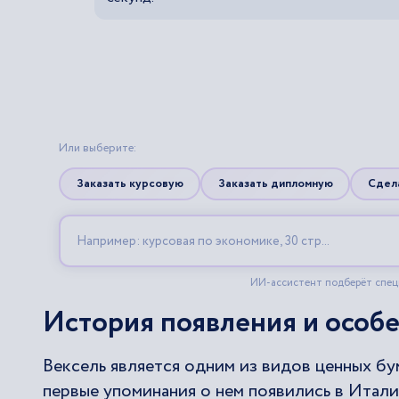
История появления и особе
Вексель является одним из видов ценных бум
первые упоминания о нем появились в Итали