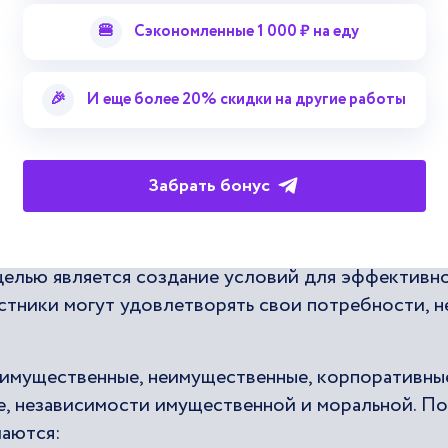
акон об использовании векселя, где обязательств
🍔
Сэкономленные 1 000 ₽ на еду
овия по документу прописывались в тексте.
еке, был завезен немецкими торговцами. В Советс
🎉
И еще более 20% скидки на другие работы
ых операциях.
Забрать бонус
анских прав
ское право. Оно занимается вопросами имуществе
целью является создание условий для эффективн
стники могут удовлетворять свои потребности, н
 имущественные, неимущественные, корпоративны
е, независимости имущественной и моральной. П
аются: