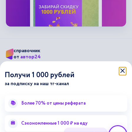
справочник
автор24
от
Подписывайся на наши соц. сети
Получи 1 000 рублей
за подписку на наш тг-канал
Научные статьи
Отзывы об Автор24
Лекторий
Последние статьи
📚
Более 70% от цены реферата
Методические указания
Помощь эксперта
Справочник терминов
Справочник рефератов
🍔
Сэкономленные 1 000 ₽ на еду
Статьи от экспертов
Поиск репетитора