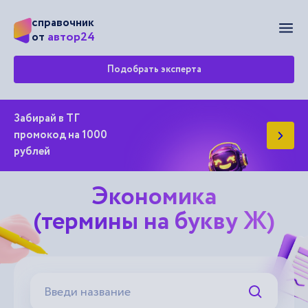
справочник
Мен
автор24
от
Подобрать эксперта
Забирай в ТГ
промокод на 1000
рублей
Экономика
(термины на букву Ж)
Искать