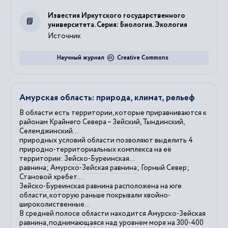
Известия Иркутского государственного
университета. Серия: Биология. Экология
Источник
Научный журнал
Creative Commons
Амурская область: природа, климат, рельеф
В области есть территории, которые приравниваются к
районам Крайнего Севера –
Зейский
, Тындинский,
Селемджинский...
природных условий области позволяют выделить 4
природно-территориальных комплекса на её
территории:
Зейско
-
Буреинская
...
равнина
; Амурско-
Зейская
равнина
; Горный Север;
Становой хребет....
Зейско
-
Буреинская
равнина
расположена на юге
области, которую раньше покрывали хвойно-
широколиственные...
В средней полосе области находится Амурско-
Зейская
равнина
, поднимающаяся над уровнем моря на 300-400