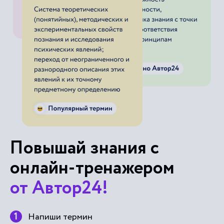
действительности же их гораздо больше.
Лексема чай изредка встречается в топонимии
Якутии и Казахстана, но больше всего их в
Азербайджане и, конечно, в Турции и Иране. В
иран. географ. терминологии присутствует
слово чай - "река", но словари отсылают к тюрк.
источникам. Да и большинство топонимов
Ирана, образуемые им, целиком тюрк.:
Кызылчай, Карачай, Акчай, Чайкенди,
Карачайнекши. Кроме перечисленных
топонимов - Сай в Ошской и Самаркандской
обл.; Аксай Курмоярский и Аксай Есауловский -
л. пр. Дона, ныне впадающие в Цимлянское
водохранилище; р. Аксай в Дагестанской и
Чечено-Ингушской АССР, а также в других
местах Кавказа, Средней Азии, Казахстана,
Алтая. Это же замечание относится к
топонимам Карасай, Коксай, Кызылсай, Карачай,
Кокчай и т. д. Сайкишлак в Самаркандской обл.;
Сайлик в Ташкентской обл.; Сайлы в Талды-
Курганской обл.; р. Нарин-Сай, р. Сайлыг
(повторяется несколько раз) в Туве; р. Дэдэ
Сайрта в Читинской обл.'; р. Улучай в Дагестане;
р. Гозган- чай и Гыпчакчай в горах Копетдага в
Туркм. ССР; Даличай - дурная, сумасшедшая