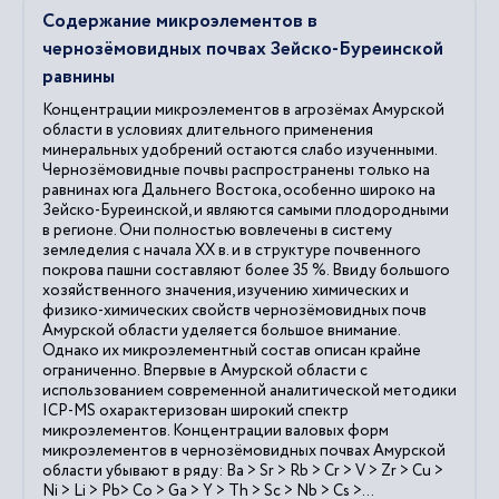
Содержание микроэлементов в
чернозёмовидных почвах Зейско-Буреинской
равнины
Концентрации микроэлементов в агрозёмах Амурской
области в условиях длительного применения
минеральных удобрений остаются слабо изученными.
Чернозёмовидные почвы распространены только на
равнинах юга Дальнего Востока, особенно широко на
Зейско-Буреинской, и являются самыми плодородными
в регионе. Они полностью вовлечены в систему
земледелия с начала XX в. и в структуре почвенного
покрова пашни составляют более 35 %. Ввиду большого
хозяйственного значения, изучению химических и
физико-химических свойств чернозёмовидных почв
Амурской области уделяется большое внимание.
Однако их микроэлементный состав описан крайне
ограниченно. Впервые в Амурской области с
использованием современной аналитической методики
ICP-MS охарактеризован широкий спектр
микроэлементов. Концентрации валовых форм
микроэлементов в чернозёмовидных почвах Амурской
области убывают в ряду: Ba > Sr > Rb > Cr > V > Zr > Cu >
Ni > Li > Pb> Co > Ga > Y > Th > Sc > Nb > Cs >...