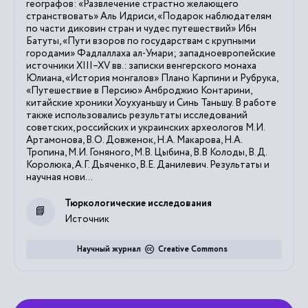
географов: «Развлечение страстно желающего
странствовать» Аль Идриси, «Подарок наблюдателям
по части диковин стран и чудес путешествий» Ибн
Батуты, «Пути взоров по государствам с крупными
городами» Фадлаллаха ал-Умари; западноевропейские
источники XIII–XV вв.: записки венгерского монаха
Юлиана, «История монгалов» Плано Карпини и Рубрука,
«Путешествие в Персию» Амброджио Контарини,
китайские хроники Хоухуаньшу и Синь Таньшу. В работе
также использовались результаты исследований
советских, российских и украинских археологов М.И.
Артамонова, В.О. Довженок, Н.А. Макарова, Н.А.
Тропина, М.И. Гоняного, М.В. Цыбина, В.В Колоды, В.Д.
Королюка, А.Г. Дьяченко, В.Е. Данилевич. Результаты и
научная нови...
Тюркологические исследования
Источник
Научный журнал
Creative Commons