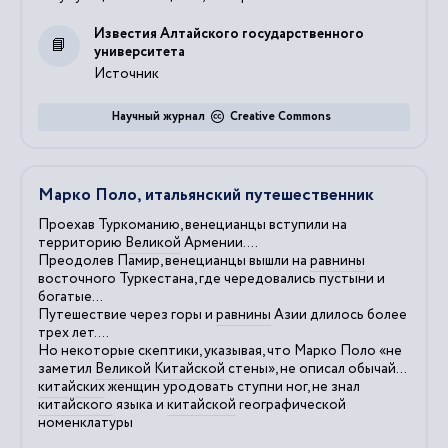
Известия Алтайского государственного
университета
Источник
Научный журнал
Creative Commons
Марко Поло, итальянский путешественник
Проехав Туркоманию, венецианцы вступили на
территорию
Великой
Армении....
Преодолев Памир, венецианцы вышли на
равнины
восточного Туркестана, где чередовались пустыни и
богатые...
Путешествие через горы и
равнины
Азии длилось более
трех лет....
Но некоторые скептики, указывая, что Марко Поло «не
заметил
Великой
Китайской
стены», не описал обычай...
китайских
женщин уродовать ступни ног, не знал
китайского
языка и
китайской
географической
номенклатуры