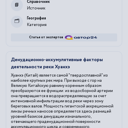
Справочник
Источник
География
Категория
Статья от экспертов
Денудационно-аккумулятивные факторы
деятельности реки Хуанхэ
Хуанхэ (Китай) является самой "твердосплавной" из
наиболее крупных рек мира. При выходе с гор на
Великую Китайскую равнину коренным образом
преобразуются ее функции: из водосборной артерии
она превращается в водораспределяющую за счет
интенсивной инфильтрации вод реки через зону
береговых валов. Мощность гигантской аккреционной
линзы речных наносов определяется здесь разницей
уровней базисов денудации изначального,
отвечающего праденудационной поверхности
аккумуляционного цикла, и современного.