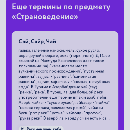
Еще термины по предмету
«Страноведение»
Сай, Сайр, Чай
А
галька, галечные наносы, мель, сухое русло,
пе
овраг, ручей в овраге, река (тюрк., монг). ДТС со
ссылкой на Махмуда Кашгарского дает такое

толкование: saj -"каменистое место
вулканического происхождения", "пустынная
равнина"; saj jazi - "равнина", "каменистая
равнина"; sajram, sajram suv - "мелкая, неглубокая
вода". В Турции и Азербайджане чай (сау) -
"речка", "река". В турец. яз. для большой реки
употребителен еще термин irmak и араб. nehir.
Азерб. чайлаг - "сухое русло", чайбасар - "пойма",
"низкая терраса, заливаемая рекой"; чайагзы
букв. "рот реки", "устье"; чайголу - "проток",
"рукав реки". В азерб. яз. наряду с чай есть и сай -
"мель". В Туркмении, где мало рек, чай - "речка в
ущелье", "сухое русло", "овраг" и редко -
Рекомендуем тебе
🌟