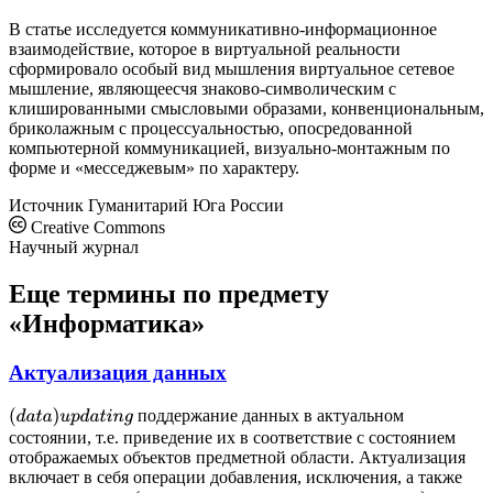
В статье исследуется коммуникативно-информационное
взаимодействие, которое в виртуальной реальности
сформировало особый вид мышления виртуальное сетевое
мышление, являющеесчя знаково-символическим с
клишированными смысловыми образами, конвенциональным,
бриколажным с процессуальностью, опосредованной
компьютерной коммуникацией, визуально-монтажным по
форме и «месседжевым» по характеру.
Источник
Гуманитарий Юга России
Creative Commons
Научный журнал
Еще термины по предмету
«Информатика»
Актуализация данных
поддержание данных в актуальном
(
d
a
t
a
)
u
p
d
a
t
i
n
g
состоянии, т.е. приведение их в соответствие с состоянием
отображаемых объектов предметной области. Актуализация
включает в себя операции добавления, исключения, а также