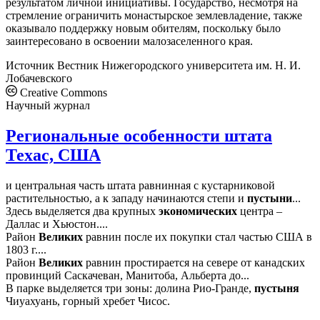
результатом личной инициативы. Государство, несмотря на
стремление ограничить монастырское землевладение, также
оказывало поддержку новым обителям, поскольку было
заинтересовано в освоении малозаселенного края.
Источник
Вестник Нижегородского университета им. Н. И.
Лобачевского
Creative Commons
Научный журнал
Региональные особенности штата
Техас, США
и центральная часть штата равнинная с кустарниковой
растительностью, а к западу начинаются степи и
пустыни
...
Здесь выделяется два крупных
экономических
центра –
Даллас и Хьюстон....
Район
Великих
равнин после их покупки стал частью США в
1803 г....
Район
Великих
равнин простирается на севере от канадских
провинций Саскачеван, Манитоба, Альберта до...
В парке выделяется три зоны: долина Рио-Гранде,
пустыня
Чиуахуань, горный хребет Чисос.