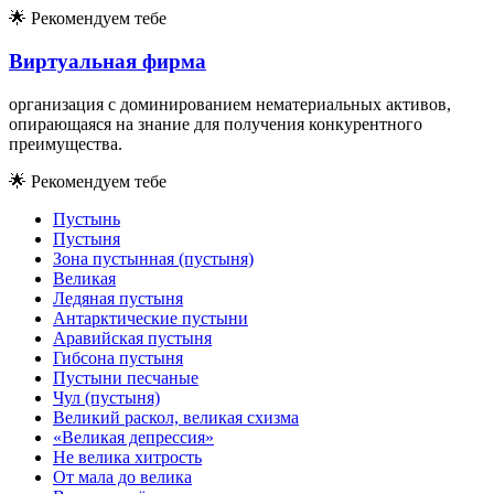
🌟
Рекомендуем тебе
Виртуальная фирма
организация с доминированием нематери­альных активов,
опирающаяся на знание для получения конкурентно­го
преимущества.
🌟
Рекомендуем тебе
Пустынь
Пустыня
Зона пустынная (пустыня)
Великая
Ледяная пустыня
Антарктические пустыни
Аравийская пустыня
Гибсона пустыня
Пустыни песчаные
Чул (пустыня)
Великий раскол, великая схизма
«Великая депрессия»
Не велика хитрость
От мала до велика