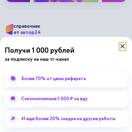
справочник
автор24
от
Подписывайся на наши соц. сети
Получи 1 000 рублей
за подписку на наш тг-канал
Научные статьи
Отзывы об Автор24
Лекторий
Последние статьи
📚
Более 70% от цены реферата
Методические указания
Помощь эксперта
Справочник терминов
Справочник рефератов
🍔
Сэкономленные 1 000 ₽ на еду
Статьи от экспертов
Поиск репетитора
Для правообладателей
🎉
И еще более 20% скидки на другие работы
Работа для преподавателей