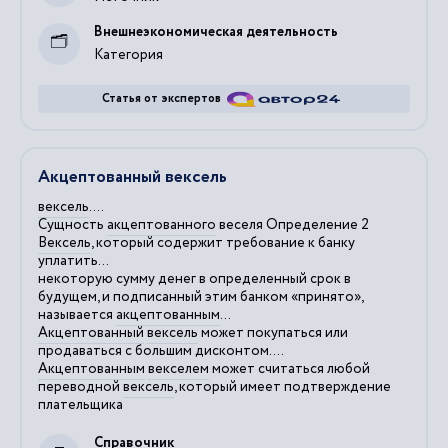
Внешнеэкономическая деятельность
Категория
Статья от экспертов
Акцептованный вексель
вексель
....
Сущность
акцептованного
веселя Определение 2
Вексель
, который содержит требование к банку
уплатить...
некоторую сумму денег в определенный срок в
будущем, и подписанный этим банком «принято»,
называется
акцептованным
...
Акцептованный
вексель
может покупаться или
продаваться с большим дисконтом....
Акцептованным
векселем
может считаться любой
переводной
вексель
, который имеет подтверждение
плательщика
Справочник