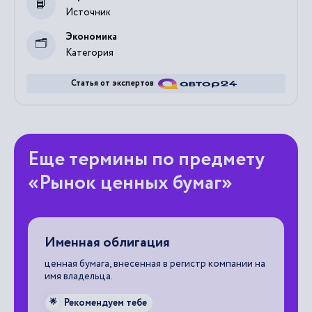
Источник
Экономика
Категория
Статья от экспертов
Еще термины по предмету
«Рынок ценных бумаг»
Именная облигация
Э
ц
г
ценная бумага, внесенная в регистр компании на
имя владельца.
оп
об
Рекомендуем тебе
🌟
де