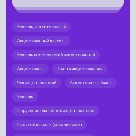
фо
ка
ре

Вексель, акцептованный
Акцептованный вексель
Вексель коммерческий акцептованный
Акцептовать
Тратта акцептованная
Чек акцептованный
Акцептовать в бланк
Вексель
Поручение платежное акцептованное
Простой вексель (соло-вексель)