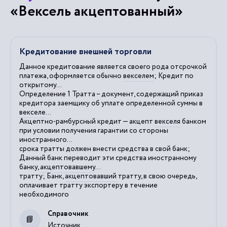
«Вексель акцептованный»
Кредитование внешней торговли
Данное кредитование является своего рода отсрочкой
платежа, оформляется обычно
векселем
; Кредит по
открытому...
Определение 1 Тратта – документ, содержащий приказ
кредитора заемщику об уплате определенной суммы в
векселе
...
Акцептно-рамбурсный кредит — акцепт
векселя
банком
при условии получения гарантии со стороны
иностранного...
срока тратты должен внести средства в свой банк;
Данный банк переводит эти средства иностранному
банку,
акцептовавшему
...
тратту; Банк,
акцептовавший
тратту, в свою очередь,
оплачивает тратту экспортеру в течение
необходимого
Справочник
Источник