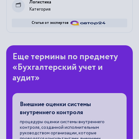
Логистика
Категория
Статья от экспертов
Еще термины по предмету
«Бухгалтерский учет и
аудит»
Внешние оценки системы
З
внутреннего контроля
за
хр
процедуры оценки системы внутреннего
контроля, созданной исполнительным

руководством организации, которые
проводятся консультантами, внешними