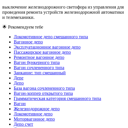
выключение железнодорожного светофора из управления для
проведения ремонта устройств железнодорожной автоматики
и телемеханики.
🌟
Рекомендуем тебе
Локомотивное депо смешанного типа
Вагонное депо
Эксплуатационное вагонное депо
Пассажирское вагонное депо
Ремонтное вагонное депо
Вагон бункерного типа
Вагон сочлененного типа
Заикание: тип смешанный
Депе
Депо
База вагона сочлененного типа
Вагон-хоппер открытого типа
Грамматическая категория смешанного типа
Вагон
Железнодорожное депо
Локомотивное депо
Моторвагонное депо
Депо счет