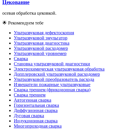
Цекование
осевая обработка цековкой.
🌟
Рекомендуем тебе
Ультразвуковая дефектоскопия
Ультразвуковой эмульгатор
Ультразвуковая диагностика
Ультразвуковой расходомер
Ультразвуковой уровнемер
Сварка
Становка ультразвуковой диагностики
Электрохимическая ультразвуковая обработка
Допплеровский ультразвуковой расходомер
Ультразвуковой преобразователь расхода
Извещатели пожарные ультразвуковые
Сварка трением (фрикционная сварка)
Сварка трением
Автогенная сварка
Горизонтальная сварка
Диффузионная сварка
Дуговая сварка
Индукционная сварка
Многопроходная сварка