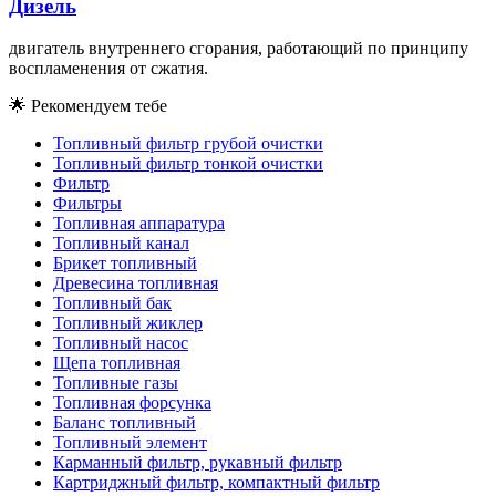
Дизель
двигатель внутреннего сгорания, работающий по принципу
воспламенения от сжатия.
🌟
Рекомендуем тебе
Топливный фильтр грубой очистки
Топливный фильтр тонкой очистки
Фильтр
Фильтры
Топливная аппаратура
Топливный канал
Брикет топливный
Древесина топливная
Топливный бак
Топливный жиклер
Топливный насос
Щепа топливная
Топливные газы
Топливная форсунка
Баланс топливный
Топливный элемент
Карманный фильтр, рукавный фильтр
Картриджный фильтр, компактный фильтр