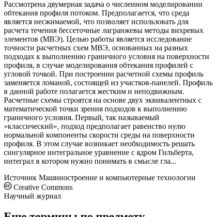
Рассмотрена двумерная задача о численном моделировании
обтекания профиля потоком. Предполагается, что среда
является несжимаемой, что позволяет использовать для
расчета течения бессеточные лагранжевы методы вихревых
элементов (МВЭ). Целью работы является исследование
точности расчетных схем МВЭ, основанных на разных
подходах к выполнению граничного условия на поверхности
профиля, в случае моделирования обтекания профилей с
угловой точкой. При построении расчетной схемы профиль
заменяется ломаной, состоящей из участков-панелей. Профиль
в данной работе полагается жестким и неподвижным.
Расчетные схемы строятся на основе двух эквивалентных с
математической точки зрения подходов к выполнению
граничного условия. Первый, так называемый
«классический», подход предполагает равенство нулю
нормальной компоненты скорости среды на поверхности
профиля. В этом случае возникает необходимость решать
сингулярное интегральное уравнение с ядром Гильберта,
интеграл в котором нужно понимать в смысле гла...
Источник
Машиностроение и компьютерные технологии
Creative Commons
Научный журнал
Еще термины по предмету