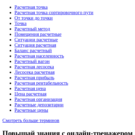
Расчетная точка
Расчетная точка сортировочного пути
От точки до точки
Точка
Расчетный метод
Помещения расчетные
Ситуации расчетные
Ситуация расчетная
Баланс расчетный
Расчетная населенность
Расчетный вагон
Расчетная лесосека
Лесосека расчетная
Расчетная прибыль
Расчетная рентабельность
Расчетная цена
Цена расчетная
Расчетная организация
Расчетные депозитарии
Расчетные цены
Смотреть больше терминов
Повышай знания с онлайн-тренажером