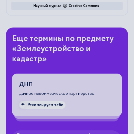
Научный журнал
Creative Commons
Еще термины по предмету
«Землеустройство и
кадастр»
ДНП
В
d
ля
дачное некоммерческое партнерство.
си
Рекомендуем тебе
🌟
пр
по
ви
то
со