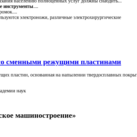
зания населению полноценных услуг должны снабдить...
е
инструменты
....
омок....
ользуются электроножи, различные электрохирургические
со сменными режущими пластинами
жущих пластин, основанная на напылении твердосплавных покры
кадемии наук
ское машиностроение»