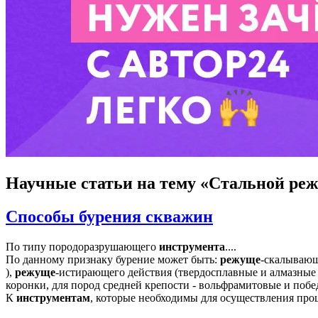
Научные статьи
на тему «Стальной ре
Способы бурения скважин
По типу породоразрушающего
инструмента
....
По данному признаку бурение может быть:
режуще
-скалывающ
),
режуще
-истирающего действия (твердосплавные и алмазные
коронки, для пород средней крепости - вольфрамитовые и поб
К
инструментам
, которые необходимы для осуществления про