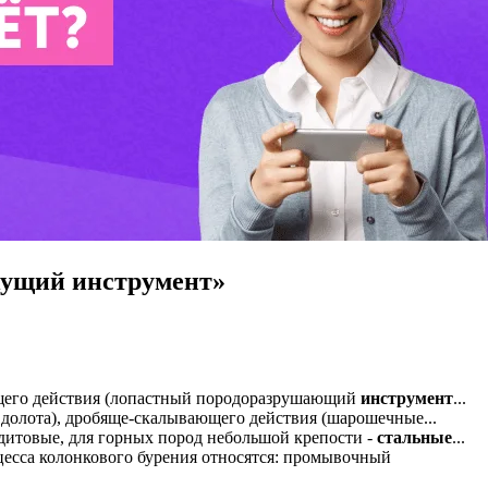
жущий инструмент»
его действия (лопастный породоразрушающий
инструмент
...
 долота), дробяще-скалывающего действия (шарошечные...
едитовые, для горных пород небольшой крепости -
стальные
...
цесса колонкового бурения относятся: промывочный