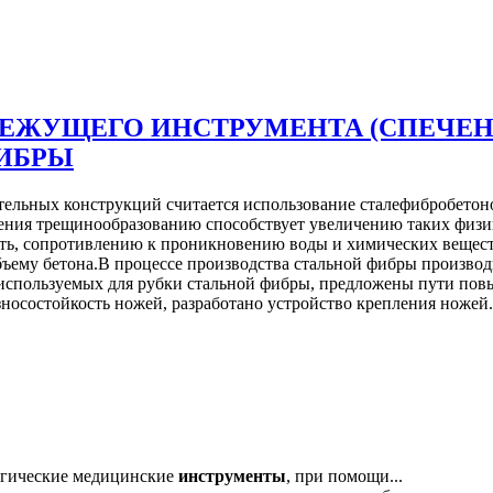
ЕЖУЩЕГО ИНСТРУМЕНТА (СПЕЧЕ
ФИБРЫ
ельных конструкций считается использование сталефибробетон
ения трещинообразованию способствует увеличению таких физик
сть, сопротивлению к проникновению воды и химических вещест
объему бетона.В процессе производства стальной фибры произво
используемых для рубки стальной фибры, предложены пути пов
зносостойкость ножей, разработано устройство крепления ножей.
гические медицинские
инструменты
, при помощи...