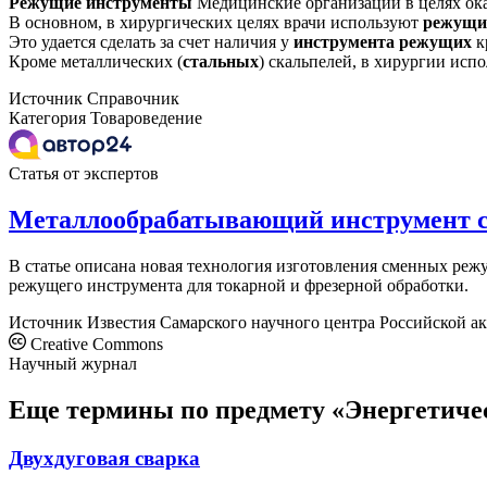
Режущие
инструменты
Медицинские организации в целях ока
В основном, в хирургических целях врачи используют
режущи
Это удается сделать за счет наличия у
инструмента
режущих
кр
Кроме металлических (
стальных
) скальпелей, в хирургии исп
Источник
Справочник
Категория
Товароведение
Статья от экспертов
Металлообрабатывающий инструмент 
В статье описана новая технология изготовления сменных ре
режущего инструмента для токарной и фрезерной обработки.
Источник
Известия Самарского научного центра Российской а
Creative Commons
Научный журнал
Еще термины по предмету «Энергетиче
Двухдуговая сварка