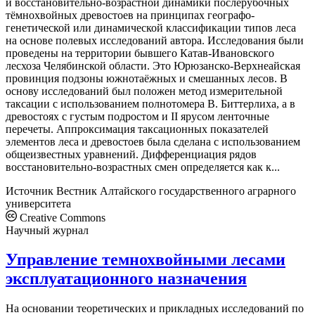
и восстановительно-возрастной динамики послерубочных
тёмнохвойных древостоев на принципах географо-
генетической или динамической классификации типов леса
на основе полевых исследований автора. Исследования были
проведены на территории бывшего Катав-Ивановского
лесхоза Челябинской области. Это Юрюзанско-Верхнеайская
провинция подзоны южнотаёжных и смешанных лесов. В
основу исследований был положен метод измерительной
таксации с использованием полнотомера В. Биттерлиха, а в
древостоях с густым подростом и II ярусом ленточные
перечеты. Аппроксимация таксационных показателей
элементов леса и древостоев была сделана с использованием
общеизвестных уравнений. Дифференциация рядов
восстановительно-возрастных смен определяется как к...
Источник
Вестник Алтайского государственного аграрного
университета
Creative Commons
Научный журнал
Управление темнохвойными лесами
эксплуатационного назначения
На основании теоретических и прикладных исследований по