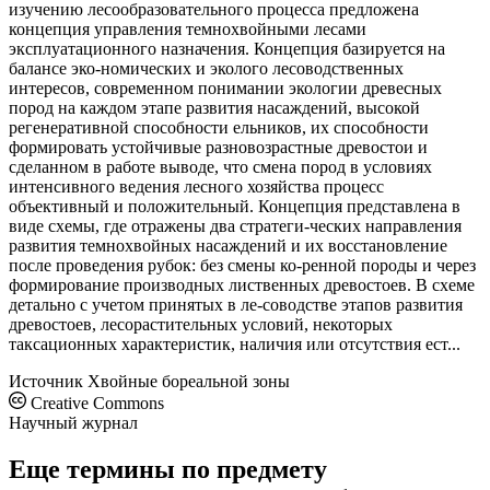
изучению лесообразовательного процесса предложена
концепция управления темнохвойными лесами
эксплуатационного назначения. Концепция базируется на
балансе эко-номических и эколого лесоводственных
интересов, современном понимании экологии древесных
пород на каждом этапе развития насаждений, высокой
регенеративной способности ельников, их способности
формировать устойчивые разновозрастные древостои и
сделанном в работе выводе, что смена пород в условиях
интенсивного ведения лесного хозяйства процесс
объективный и положительный. Концепция представлена в
виде схемы, где отражены два стратеги-ческих направления
развития темнохвойных насаждений и их восстановление
после проведения рубок: без смены ко-ренной породы и через
формирование производных лиственных древостоев. В схеме
детально с учетом принятых в ле-соводстве этапов развития
древостоев, лесорастительных условий, некоторых
таксационных характеристик, наличия или отсутствия ест...
Источник
Хвойные бореальной зоны
Creative Commons
Научный журнал
Еще термины по предмету