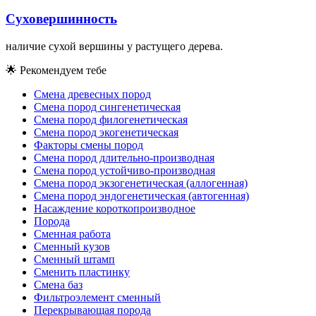
Суховершинность
наличие сухой вершины у растущего дерева.
🌟
Рекомендуем тебе
Смена древесных пород
Смена пород сингенетическая
Смена пород филогенетическая
Смена пород экогенетическая
Факторы смены пород
Смена пород длительно-производная
Смена пород устойчиво-производная
Смена пород экзогенетическая (аллогенная)
Смена пород эндогенетическая (автогенная)
Насаждение короткопроизводное
Порода
Сменная работа
Сменный кузов
Сменный штамп
Сменить пластинку
Смена баз
Фильтроэлемент сменный
Перекрывающая порода