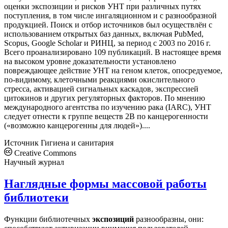
оценки экспозиции и рисков УНТ при различных путях
поступления, в том числе ингаляционном и с разнообразной
продукцией. Поиск и отбор источников был осуществлён с
использованием открытых баз данных, включая PubMed,
Scopus, Google Scholar и РИНЦ, за период с 2003 по 2016 г.
Всего проанализировано 109 публикаций. В настоящее время
на высоком уровне доказательности установлено
повреждающее действие УНТ на геном клеток, опосредуемое,
по-видимому, клеточными реакциями окислительного
стресса, активацией сигнальных каскадов, экспрессией
цитокинов и других регуляторных факторов. По мнению
международного агентства по изучению рака (IARC), УНТ
следует отнести к группе веществ 2В по канцерогенности
(«возможно канцерогенны для людей»)....
Источник
Гигиена и санитария
Creative Commons
Научный журнал
Наглядные формы массовой работы
библиотеки
Функции библиотечных
экспозиций
разнообразны, они: