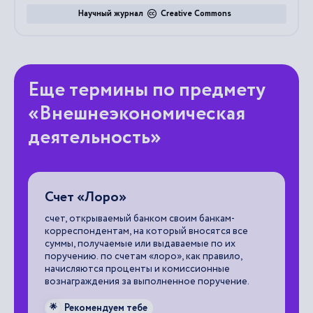
Научный журнал
Creative Commons
Еще термины по предмету
«Внешнеэкономическая
деятельность»
а
Счет «Лоро»
Б
счет, открываемый банком своим банкам-
эт
корреспондентам, на который вносятся все
ос
суммы, получаемые или выдаваемые по их
од
поручению. по счетам «лоро», как правило,
начисляются проценты и комиссионные

вознаграждения за выполненное поручение.
Рекомендуем тебе
🌟