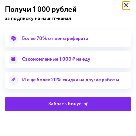
справочник
автор24
от
Получи 1 000 рублей
за подписку на наш тг-канал
Подписывайся на наши соц. сети
📚
Более 70% от цены реферата
Научные статьи
Отзывы об Автор24
Лекторий
Последние статьи
🍔
Сэкономленные 1 000 ₽ на еду
Методические указания
Помощь эксперта
Справочник терминов
Справочник рефератов
🎉
И еще более 20% скидки на другие работы
Статьи от экспертов
Поиск репетитора
Для правообладателей
Работа для преподавателей
Забрать бонус
Работа для репетиторов
Партнерская программа