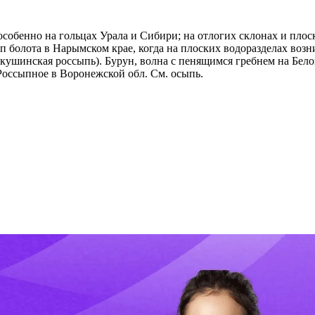
 особенно на гольцах Урала и Сибири; на отлогих склонах и пл
 болота в Нарымском крае, когда на плоских водоразделах возни
акушинская россыпь). Бурун, волна с пенящимся гребнем на Белом
Россыпное в Воронежской обл. См. осыпь.