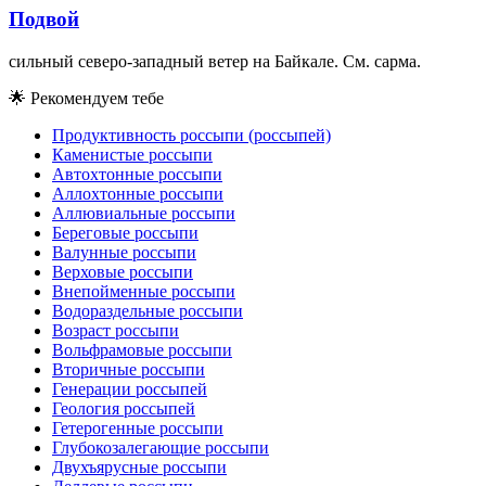
Подвой
сильный северо-западный ветер на Байкале. См. сарма.
🌟
Рекомендуем тебе
Продуктивность россыпи (россыпей)
Каменистые россыпи
Автохтонные россыпи
Аллохтонные россыпи
Аллювиальные россыпи
Береговые россыпи
Валунные россыпи
Верховые россыпи
Внепойменные россыпи
Водораздельные россыпи
Возраст россыпи
Вольфрамовые россыпи
Вторичные россыпи
Генерации россыпей
Геология россыпей
Гетерогенные россыпи
Глубокозалегающие россыпи
Двухъярусные россыпи