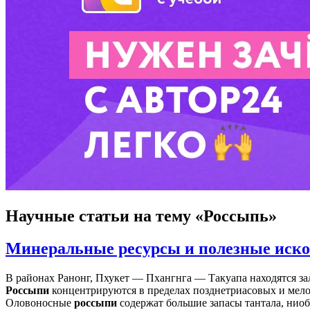
Научные статьи
на тему «Россыпь»
Минеральные ресурсы и полезные иск
В районах Ранонг, Пхукет — Пхангнга — Такуапа находятся з
Россыпи
концентрируются в пределах позднетриасовых и мелов
Оловоносные
россыпи
содержат большие запасы тантала, ниоби