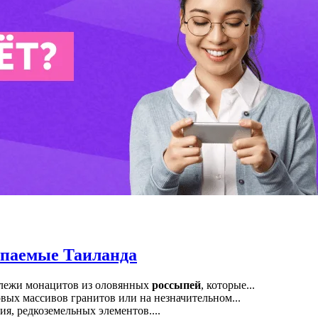
опаемые Таиланда
алежи монацитов из оловянных
россыпей
, которые...
ых массивов гранитов или на незначительном...
я, редкоземельных элементов....