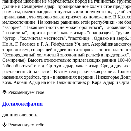
панцирем щебенки из мергелистых пород на глинистых грунтах
долине и Семиречье адыр - эродированное холми-стое предгор
размыты, имеют ландшафт пустынь или полупустынь, где обычна
прилавками, что хорошо характеризует их положение. В Казахс
мелкосопочнике. На южных равнинах этой республики - не бол
"взгорье". "Такая местность не может орошаться", - добавляет
"развилина", "приток реки"; хакас. азыр - "водораздел", "рука
"бугор", "холмистая местность", "пастбище". Однако ни азерб
У
ч
.
з
а
п
.
А
з
е
р
б
а
й
д
ж
а
н
с
к
о
г
о
у
н
У
ч
з
а
п
А
з
е
р
б
а
й
д
ж
а
н
с
к
о
г
о
Но А. Г. Гасанов и Г. А. Гейбуллаев
тюрк. лексем, говорящей о древности тюркоязычного пласта в
"беспорядочный холмистый эрозионный рельеф в предгорьях"
Семиречье). Высота относительно прилегающих равнин 100-400 м
"обособляться" и т. д. Ср. тув. адыр, хакас. азыр. Среди други
расчлененный на части". В этом географическая реалия. Толь
названиях хребтов, три - в названиях вершин. Низкогорье Дон
возв. Акбаш-Адыр на юге Таджикистана; р. Кара-Адыр и Орта-
🌟
Рекомендуем тебе
Долихокефалия
длинноголовость.
🌟
Рекомендуем тебе