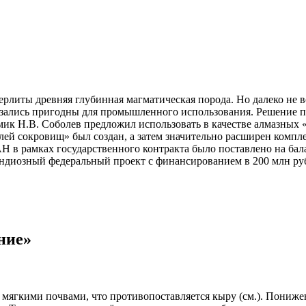
рлиты древняя глубинная магматическая порода. Но далеко не в
казались пригодны для промышленного использования. Решение п
емик Н.В. Соболев предложил использовать в качестве алмазных
телей сокровищ» был создан, а затем значительно расширен ком
 в рамках государственного контракта было поставлено на бала
ндиозный федеральный проект с финансированием в 200 млн руб
ние»
мягкими почвами, что противопоставляется кыру (см.). Пониже