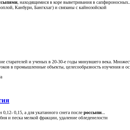
ссыпями
, находящимися в коре выветривания в сапфироносных..
оплой, Канбури, Бангкхаг) и связаны с кайнозойской
ие старателей и ученых в 20-30-е годы минувшего века. Множе
оков в промышленные объекты, целесообразность изучения и осв
та
тия
0,12- 0,15, а для укатанного снега после
россыпи
...
ня и песка мелкой фракции, удаление обледенелости