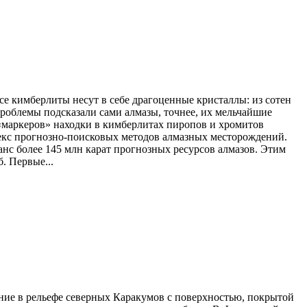
се кимберлиты несут в себе драгоценные кристаллы: из сотен
роблемы подсказали сами алмазы, точнее, их мельчайшие
 «маркеров» находки в кимберлитах пиропов и хромитов
плекс прогнозно-поисковых методов алмазных месторождений.
нс более 145 млн карат прогнозных ресурсов алмазов. Этим
. Первые...
ние в рельефе северных Каракумов с поверхностью, покрытой