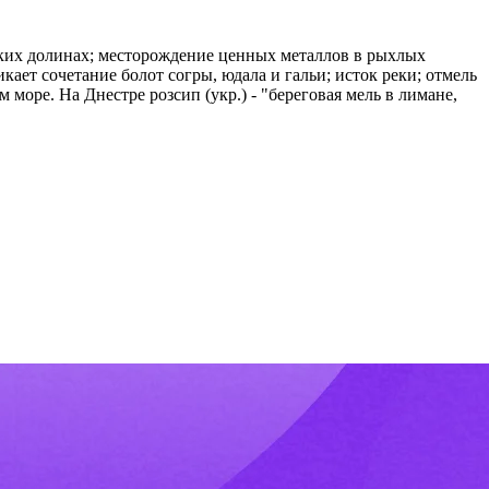
оских долинах; месторождение ценных металлов в рыхлых
кает сочетание болот согры, юдала и гальи; исток реки; отмель
 море. На Днестре розсип (укр.) - "береговая мель в лимане,