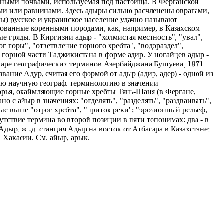
енными почвами, используемая под пастбища. В Ферганской
ми или равнинами. Здесь адыры сильно расчленены оврагами,
ы) русское и украинское население удачно называют
зованные коренными породами, как, например, в Казахском
 гряды. В Киргизии адыр - "холмистая местность", "увал",
ог горы", "ответвление горного хребта", "водораздел",
 в горной части Таджикистана в форме адир. У ногайцев адыр -
Б
у
ш
у
е
в
а
,
1971
Б
у
ш
у
е
в
а
ловаре географических терминов Азербайджана
.
вание Адур, считая его формой от адыр (адир, адер) - одной из
ую научную географ. терминологию в значении
горья, окаймляющие горные хребты Тянь-Шаня (в Фергане,
с айыр в значениях: "отделять", "разделять", "раздваивать",
е выше "отрог хребта", "приток реки"; "эрозионный рельеф,
утствие термина во второй позиции в пяти топонимах: два - в
дыр, ж.-д. станция Адыр на восток от Атбасара в Казахстане;
 Хакасии. См. айыр, арык.