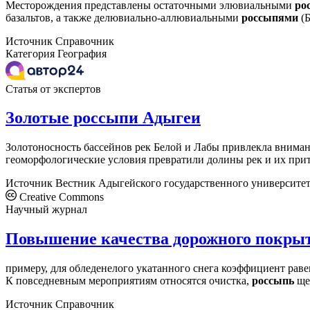
Месторождения представлены остаточными элювиальными
ро
базальтов, а также делювиально-аллювиальными
россыпями
(Б
Источник
Справочник
Категория
География
Статья от экспертов
Золотые россыпи Адыгеи
Золотоносность бассейнов рек Белой и Лабы привлекла вниман
геоморфологические условия превратили долины рек и их прит
Источник
Вестник Адыгейского государственного университе
Creative Commons
Научный журнал
Повышение качества дорожного покры
примеру, для обледенелого укатанного снега коэффициент равен 
К повседневным мероприятиям относятся очистка,
россыпь
щеб
Источник
Справочник