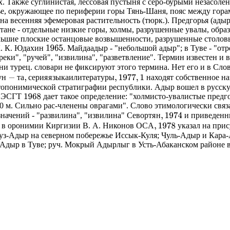
. Также суглинистая, лёссовая пустыня с серо-бурыми незасол
ье, окружающее по периферии горы Тянь-Шаня, пояс между гора
 весенняя эфемеровая растительность (тюрк.). Предгорья (адыр
тане - отдельные низкие горы, холмы, разрушенные увалы, обра
ьшие плоские останцовые возвышенности, разрушенные столовые
 К. К. Юдахин
. Майдаадыр - "небольшой адыр"; в Туве - "отр
1965
в реки", "ручей", "извилина", "разветвление". Термин известен и
., ни турец. словари не фиксируют этого термина. Нет его и в С
−
т
а
,
с
е
р
и
я
я
з
ы
к
а
и
л
и
т
е
р
а
т
у
р
ы
,
1977
,
1
у
н
т
а
с
е
р
и
я
я
з
ы
к
а
и
л
и
т
е
р
а
т
у
р
ы
находят собственное наз
 топонимической стратиграфии республики. Адыр вошел в русск
. ЭСГТ
дает такое определение: "холмисто-увалистые пред
1968
. Сильно рас-членены оврагами". Слово этимологически связано 
С
е
в
о
р
т
я
н
,
1974
С
е
в
о
р
т
я
н
х значений - "развилина", "извилина"
и приведенны
О
С
А
,
1978
О
С
А
ко в оронимии Киргизии В. А. Никонов
указал на прис
гуз-Адыр на северном побережье Иссык-Куля; Чуль-Адыр и Кара-А
Адыр в Туве; руч. Мокрый Адырлыг в Усть-Абаканском районе в