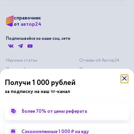
справочник
автор24
от
Подписывайся на наши соц. сети
Научные статьи
Отзывы об Автор24
Лекторий
Последние статьи
Методические указания
Помощь эксперта
Получи 1 000 рублей
Справочник терминов
Справочник рефератов
за подписку на наш тг-канал
Статьи от экспертов
Поиск репетитора
Для правообладателей
📚
Более 70% от цены реферата
Работа для преподавателей
Работа для репетиторов
🍔
Сэкономленные 1 000 ₽ на еду