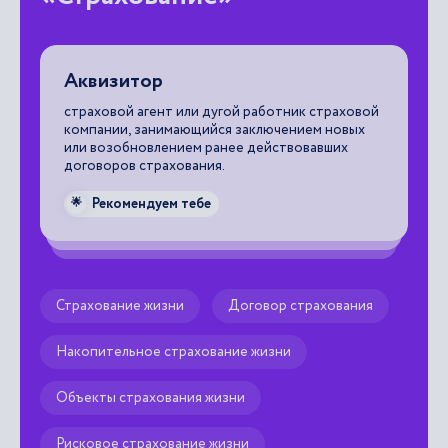
Аквизитор
П
страховой агент или дугой работник страховой
пл
компании, занимающийся заключением новых
не
или возобновлением ранее действовавших
договоров страхования.

Рекомендуем тебе
🌟
.
Страхование жизни
Договор страхования
Накопительное страхование жизни
Объекты страхования жизни
Рисковое страхование жизни