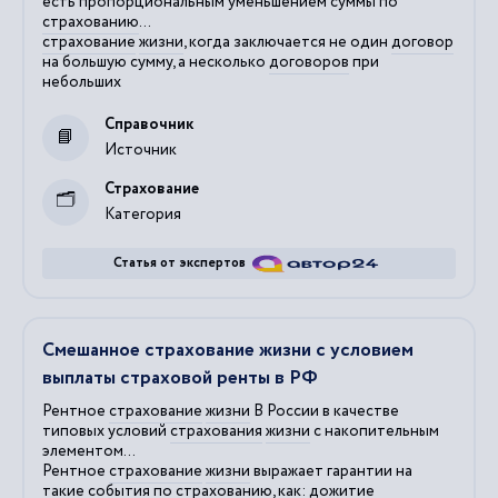
есть пропорциональным уменьшением суммы по
страхованию
...
страхование
жизни
, когда заключается не один
договор
на большую сумму, а несколько
договоров
при
небольших
Справочник
Источник
Страхование
Категория
Статья от экспертов
Смешанное страхование жизни с условием
выплаты страховой ренты в РФ
Рентное
страхование
жизни
В России в качестве
типовых условий
страхования
жизни
с накопительным
элементом...
Рентное
страхование
жизни
выражает гарантии на
такие события по
страхованию
, как: дожитие