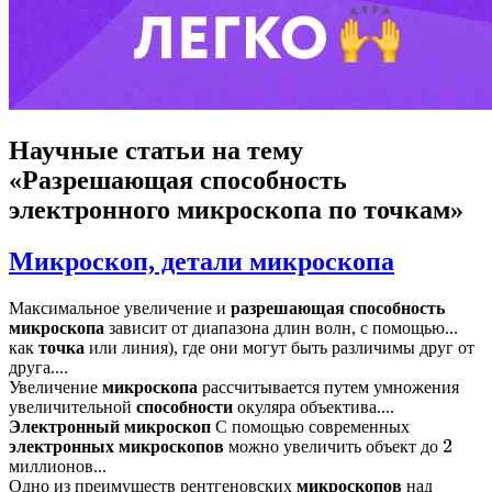
Научные статьи
на тему
«Разрешающая способность
электронного микроскопа по точкам»
Микроскоп, детали микроскопа
Максимальное увеличение и
разрешающая
способность
микроскопа
зависит от диапазона длин волн, с помощью...
как
точка
или линия), где они могут быть различимы друг от
друга....
Увеличение
микроскопа
рассчитывается путем умножения
увеличительной
способности
окуляра объектива....
Электронный
микроскоп
С помощью современных
электронных
микроскопов
можно увеличить объект до
2
миллионов...
Одно из преимуществ рентгеновских
микроскопов
над