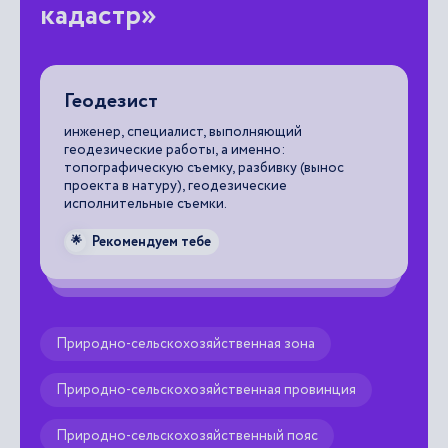
кадастр»
Геодезист
А
инженер, специалист, выполняющий
на
геодезические работы, а именно:
од
топографическую съемку, разбивку (вынос
проекта в натуру), геодезические

исполнительные съемки.
Рекомендуем тебе
🌟
Природно-сельскохозяйственная зона
Природно-сельскохозяйственная провинция
Природно-сельскохозяйственный пояс