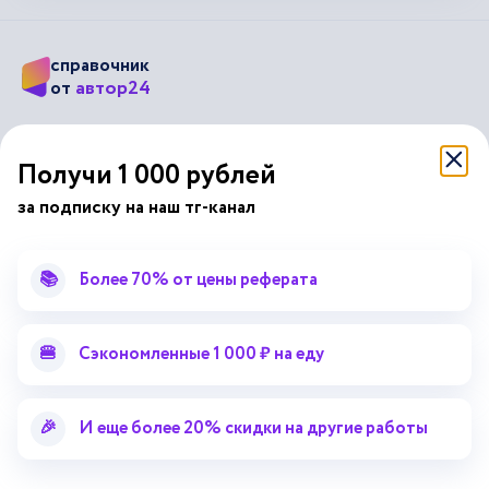
справочник
автор24
от
Подписывайся на наши соц. сети
Получи 1 000 рублей
за подписку на наш тг-канал
Научные статьи
Отзывы об Автор24
Лекторий
Последние статьи
📚
Более 70% от цены реферата
Методические указания
Помощь эксперта
Справочник терминов
Справочник рефератов
🍔
Сэкономленные 1 000 ₽ на еду
Статьи от экспертов
Поиск репетитора
Для правообладателей
🎉
И еще более 20% скидки на другие работы
Работа для преподавателей
Работа для репетиторов