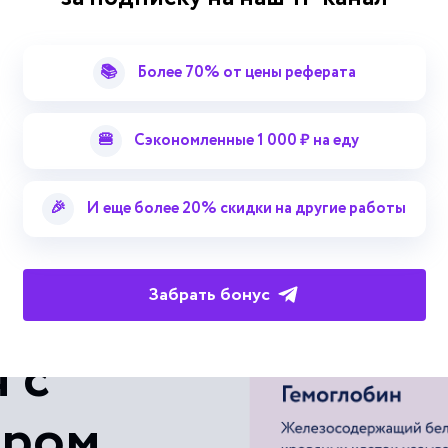
Прилагательное (имя прил.) зна
📚
Более 70% от цены реферата
Прилагательное (имя прил.) кач
🍔
Сэкономленные 1 000 ₽ на еду
Смотреть больше терминов
Прилагательное (имя прил.) неа
🎉
И еще более 20% скидки на другие работы
Прилагательное (имя прил.) неи
Прилагательное (имя прил.) неп
Забрать бонус
Прилагательное (имя прил.) отгл
 с
Прилагательное (имя прил.) пор
ером
Прилагательное (имя прил.) пре