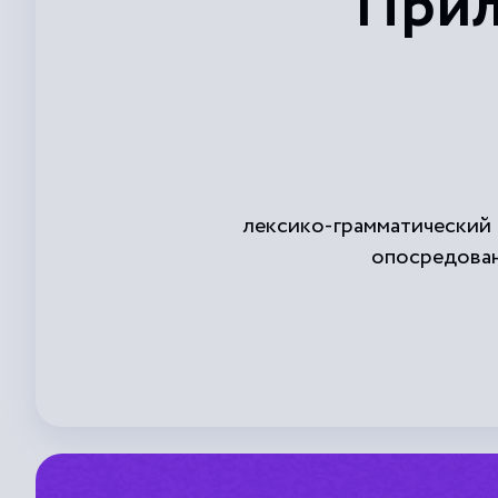
Прил
лексико-грамматический 
опосредованн