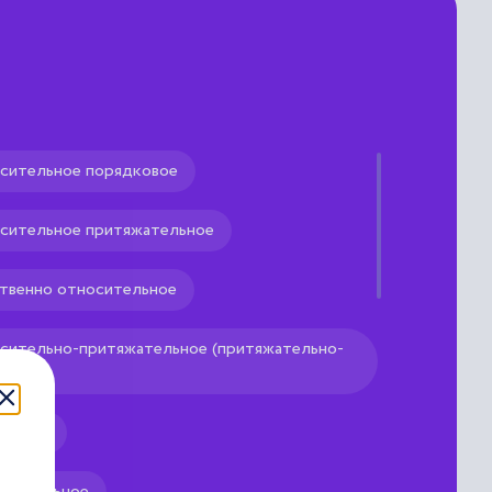
осительное порядковое
носительное притяжательное
редложении автономную
ю функцию.
ственно относительное
носительно-притяжательное (притяжательно-
ратное
росительное