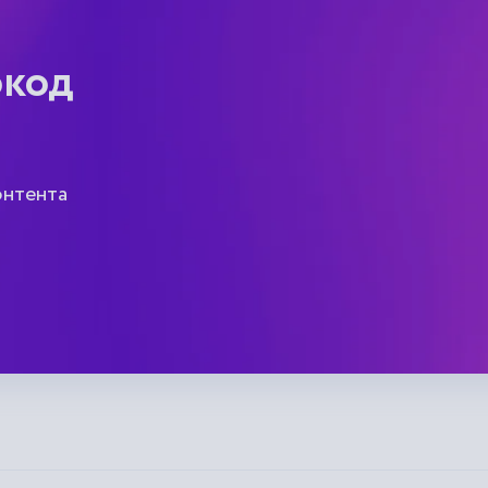
окод
онтента