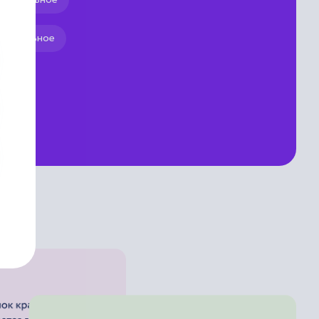
менательное
ественное
налитическое
зменяемое
ритяжательное
агольное
ядковое
дикативное