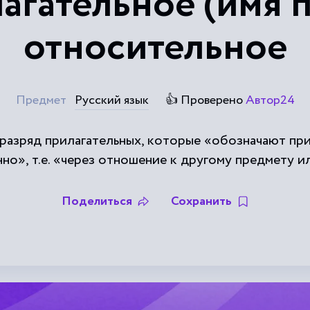
агательное (имя п
относительное
Предмет
Русский язык
👍 Проверено
Автор24
разряд прилагательных, которые «обозначают приз
о», т.е. «через отношение к другому предмету и
Поделиться
Сохранить