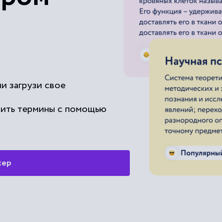
Прилагательное (имя прил.) при
Прилагательное (имя прил.) при
Прилагательное (имя прил.) скл
и загрузи свое
Прилагательное (имя прил.) спря
чить термины с помощью
Прилагательное (имя прил.) суб
Прилагательное (имя прил.) кач
жер
относительного типа)