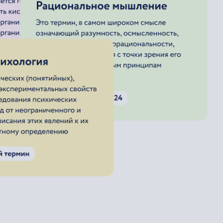
тяжательное
частное
оняемое
гаемое
стантивированное
ественно-относительное (качественно-