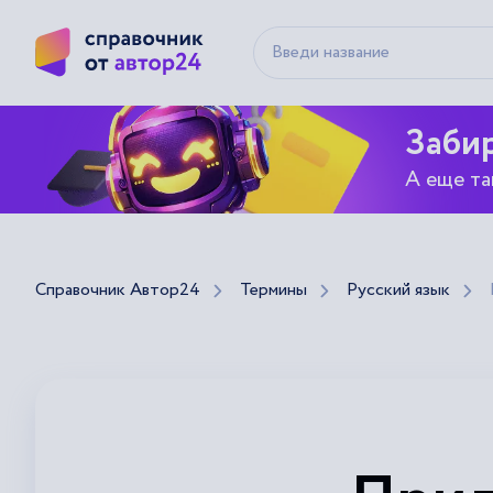
Забир
А еще та
Справочник Автор24
Термины
Русский язык