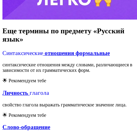
Еще термины по предмету «Русский
язык»
С
и
н
т
а
к
с
и
ч
е
с
к
и
е
С
и
н
т
а
к
с
и
ч
е
с
к
и
е
отношения формальные
синтаксические отношения между словами, различающиеся в
зависимости от их грамматических форм.
🌟
Рекомендуем тебе
г
л
а
г
о
л
а
г
л
а
г
о
л
а
Личность
свойство глагола выражать грамматическое значение лица.
🌟
Рекомендуем тебе
Слово-обращение