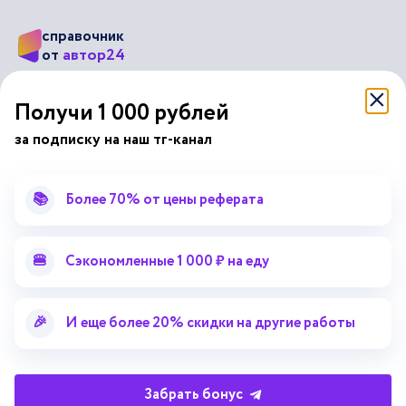
справочник
автор24
от
Подписывайся на наши соц. сети
Получи 1 000 рублей
за подписку на наш тг-канал
Научные статьи
Отзывы об Автор24
Лекторий
Последние статьи
📚
Более 70% от цены реферата
Методические указания
Помощь эксперта
Справочник терминов
Справочник рефератов
🍔
Сэкономленные 1 000 ₽ на еду
Статьи от экспертов
Поиск репетитора
Для правообладателей
🎉
И еще более 20% скидки на другие работы
Работа для преподавателей
Работа для репетиторов
Забрать бонус
Партнерская программа