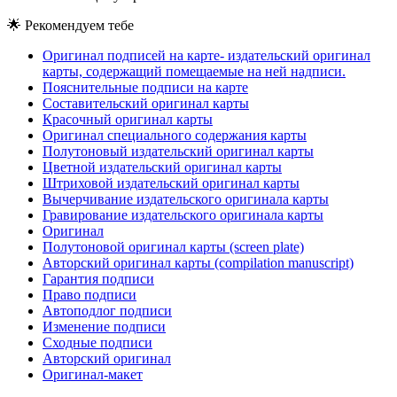
🌟
Рекомендуем тебе
Оригинал подписей на карте- издательский оригинал
карты, содержащий помещаемые на ней надписи.
Пояснительные подписи на карте
Составительский оригинал карты
Красочный оригинал карты
Оригинал специального содержания карты
Полутоновый издательский оригинал карты
Цветной издательский оригинал карты
Штриховой издательский оригинал карты
Вычерчивание издательского оригинала карты
Гравирование издательского оригинала карты
Оригинал
Полутоновой оригинал карты (screen plate)
Авторский оригинал карты (compilation manuscript)
Гарантия подписи
Право подписи
Автоподлог подписи
Изменение подписи
Сходные подписи
Авторский оригинал
Оригинал-макет