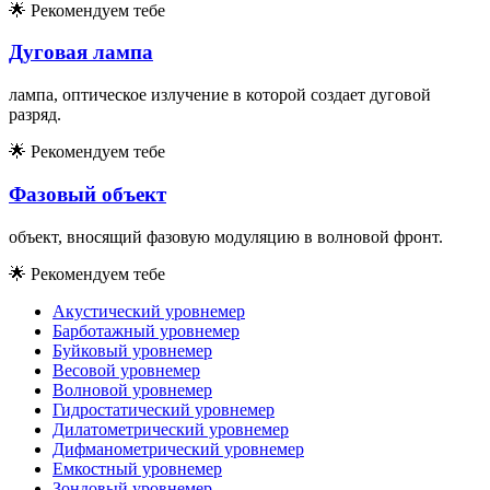
🌟
Рекомендуем тебе
Дуговая лампа
лампа, оптическое излучение в которой создает дуговой
разряд.
🌟
Рекомендуем тебе
Фазовый объект
объект, вносящий фазовую модуляцию в волновой фронт.
🌟
Рекомендуем тебе
Акустический уровнемер
Барботажный уровнемер
Буйковый уровнемер
Весовой уровнемер
Волновой уровнемер
Гидростатический уровнемер
Дилатометрический уровнемер
Дифманометрический уровнемер
Емкостный уровнемер
Зондовый уровнемер