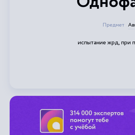
Однофа
Предмет
Ав
испытание жрд, при 