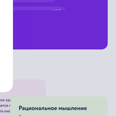
Холодное испытание ЖРД
Однофакторное сегментирование
ЖРД
я ЖРД