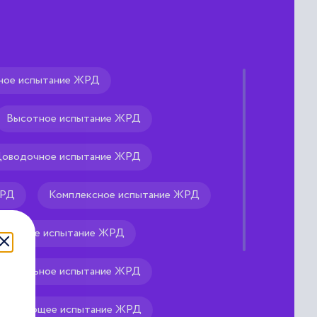
ное испытание ЖРД
ческий аппарат;
Высотное испытание ЖРД
ное исполнение которого не
оводочное испытание ЖРД
ункционирования наличие
ЖРД
Комплексное испытание ЖРД
аземное испытание ЖРД
Предельное испытание ЖРД
точняющее испытание ЖРД