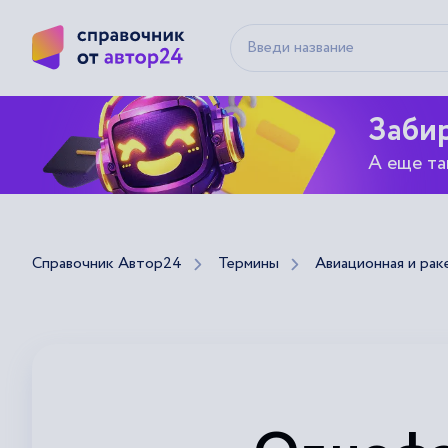
Забир
А еще та
Справочник Автор24
Термины
Авиационная и рак