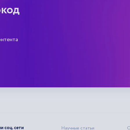
окод
онтента
и соц. сети
Научные статьи
О