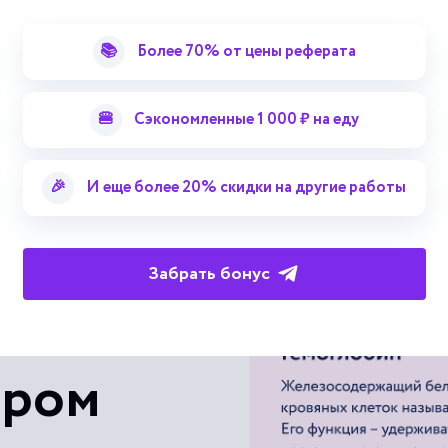
Форсированное испытание ЖРД
📚
Более 70% от цены реферата
Циклограмма испытания ЖРД
Смотреть больше терминов
🍔
Сэкономленные 1 000 ₽ на еду
Высотные условия испытания 
🎉
И еще более 20% скидки на другие работы
Гарантийные условия испытани
Забрать бонус
 с
ером