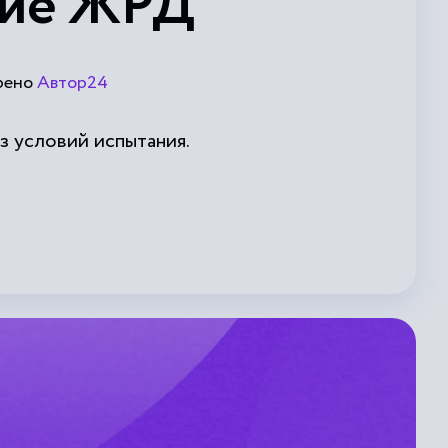
ние ЖРД
рено
Автор24
з условий испытания.