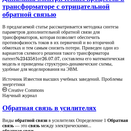
трансформаторе с отрицательной
обратной связью
В предлагаемой статье рассматривается методика синтеза
параметров дополнительной обратной связи для
трансформаторов, которая позволяет обеспечить
противофазность токов в их первичной и во вторичной
обмотках и тем самым снизить потери. Приведен один из
вариантов схемного решения такого трансформатора
п
а
т
е
н
т
№
2343581
о
т
26.07.07
п
а
т
е
н
т
№
о
т
, составлена его математическая
модель и приведены структурно-динамические схемы,
удобные для моделирования на ЭВМ.
Источник
Известия высших учебных заведений. Проблемы
энергетики
Creative Commons
Научный журнал
Обратная связь в усилителях
Виды
обратной
связи
в усилителях Определение 1
Обратная
связь
— это
связь
между электрическими...
обратная
связь
....