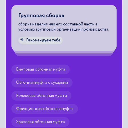
Отклонение от пересечения осей
Наименьшее расстояние между осями,
ства.
номинально пересекающимися.
Рекомендуем тебе
🌟
Винтовая обгонная муфта
Обгонная муфта с сухарями
Роликовая обгонная муфта
Фрикционная обгонная муфта
Храповая обгонная муфта