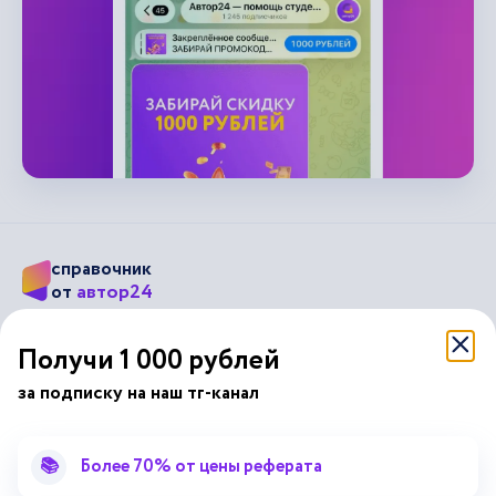
справочник
автор24
от
Подписывайся на наши соц. сети
Получи 1 000 рублей
за подписку на наш тг-канал
Научные статьи
Отзывы об Автор24
Лекторий
Последние статьи
📚
Более 70% от цены реферата
Методические указания
Помощь эксперта