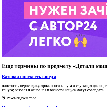
Еще термины по предмету «Детали ма
Базовая плоскость конуса
плоскость, перпендикулярная к оси конуса и служащая для оп
конуса; базовая и основная плоскости конуса могут совпадать.
🌟
Рекомендуем тебе