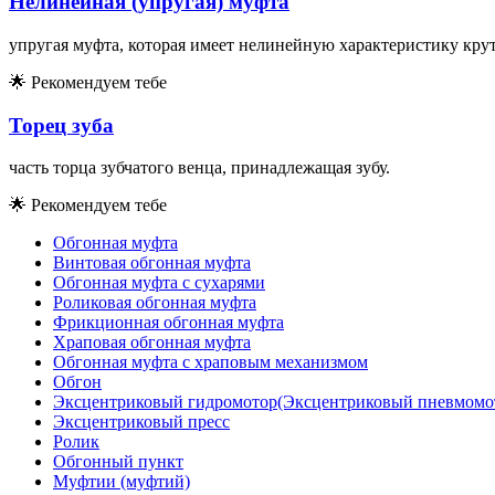
Нелинейная (упругая) муфта
упругая муфта, которая имеет нелинейную характеристику кру
🌟
Рекомендуем тебе
Торец зуба
часть торца зубчатого венца, принадлежащая зубу.
🌟
Рекомендуем тебе
Обгонная муфта
Винтовая обгонная муфта
Обгонная муфта с сухарями
Роликовая обгонная муфта
Фрикционная обгонная муфта
Храповая обгонная муфта
Обгонная муфта с храповым механизмом
Обгон
Эксцентриковый гидромотор(Эксцентриковый пневмомо
Эксцентриковый пресс
Ролик
Обгонный пункт
Муфтии (муфтий)