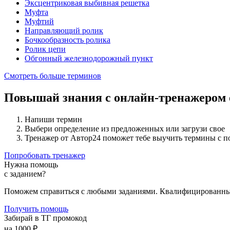
Эксцентриковая выбивная решетка
Муфта
Муфтий
Направляющий ролик
Бочкообразность ролика
Ролик цепи
Обгонный железнодорожный пункт
Смотреть больше терминов
Повышай знания с онлайн-тренажером
Напиши термин
Выбери определение из предложенных или загрузи свое
Тренажер от Автор24 поможет тебе выучить термины с 
Попробовать тренажер
Нужна помощь
с заданием?
Поможем справиться с любыми заданиями. Квалифицированны
Получить помощь
Забирай в ТГ промокод
на 1000 ₽