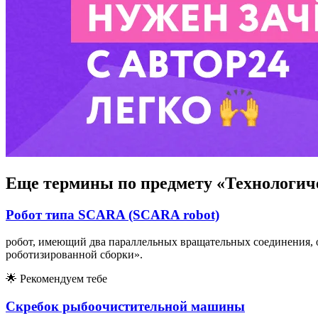
Еще термины по предмету «Технологич
Робот типа SCARA (SCARA robot)
робот, имеющий два параллельных вращательных соединения, 
роботизированной сборки».
🌟
Рекомендуем тебе
Скребок рыбоочистительной машины