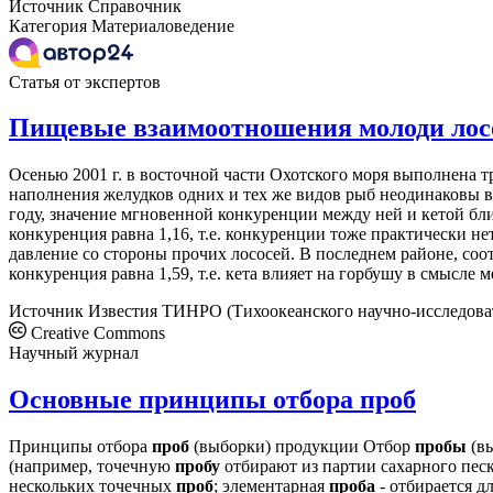
Источник
Справочник
Категория
Материаловедение
Статья от экспертов
Пищевые взаимоотношения молоди лосос
Осенью 2001 г. в восточной части Охотского моря выполнена т
наполнения желудков одних и тех же видов рыб неодинаковы в
году, значение мгновенной конкуренции между ней и кетой бли
конкуренция равна 1,16, т.е. конкуренции тоже практически н
давление со стороны прочих лососей. В последнем районе, со
конкуренция равна 1,59, т.е. кета влияет на горбушу в смысле
Источник
Известия ТИНРО (Тихоокеанского научно-исследоват
Creative Commons
Научный журнал
Основные принципы отбора проб
Принципы отбора
проб
(выборки) продукции Отбор
пробы
(вы
(например, точечную
пробу
отбирают из партии сахарного пес
нескольких точечных
проб
; элементарная
проба
- отбирается д