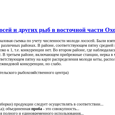
ей и других рыб в восточной части Ох
раловая съемка по учету численности молоди лососей. Были взя
 различных районах. В районе, соответствующем пятну средней
зко к 1, т.е. конкуренции нет. Во втором районе, где наблюдал
ет. В третьем районе, включающем прибрежные станции, нерка в
ответствующем пятну на карте распределения молоди кеты, рас
 межвидовой конкуренции, но слабо.
ельского рыбохозяйственного центра)
борки) продукции следует осуществлять в соответствии...
ка); объединенная
проба
- это совокупность...
ля полного и единовременного использования...