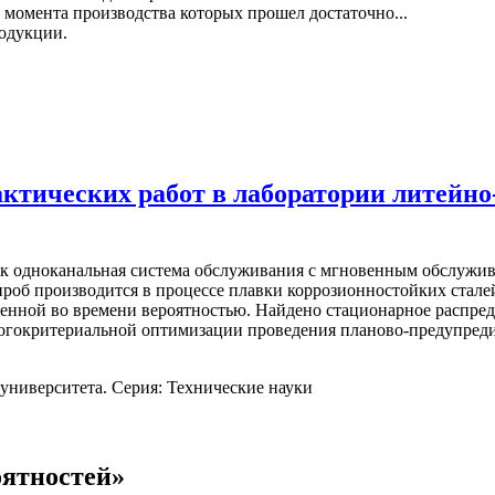
 момента производства которых прошел достаточно...
родукции.
ктических работ в лаборатории литейно
как одноканальная система обслуживания с мгновенным обслуж
роб производится в процессе плавки коррозионностойких сталей
еменной во времени вероятностью. Найдено стационарное распр
ногокритериальной оптимизации проведения планово-предупред
университета. Серия: Технические науки
оятностей»