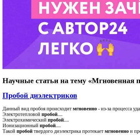
Научные статьи
на тему «Мгновенная 
Пробой диэлектриков
Данный вид пробоя происходит
мгновенно
- из-за процесса уд
Электротепловой
пробой
....
Электрохимический
пробой
....
Ионизационный
пробой
....
Такой
пробой
твердого диэлектрика протекает
мгновенно
и пр