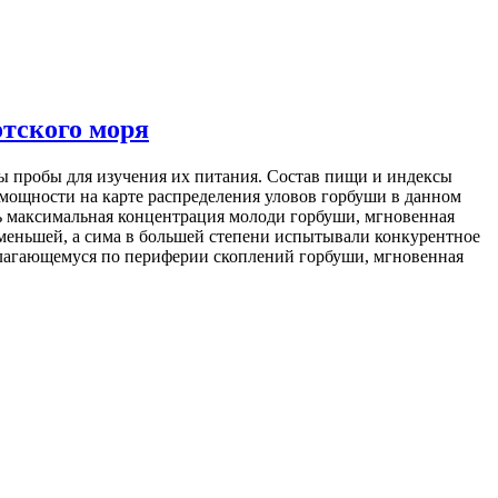
отского моря
ты пробы для изучения их питания. Состав пищи и индексы
 мощности на карте распределения уловов горбуши в данном
ась максимальная концентрация молоди горбуши, мгновенная
 меньшей, а сима в большей степени испытывали конкурентное
полагающемуся по периферии скоплений горбуши, мгновенная