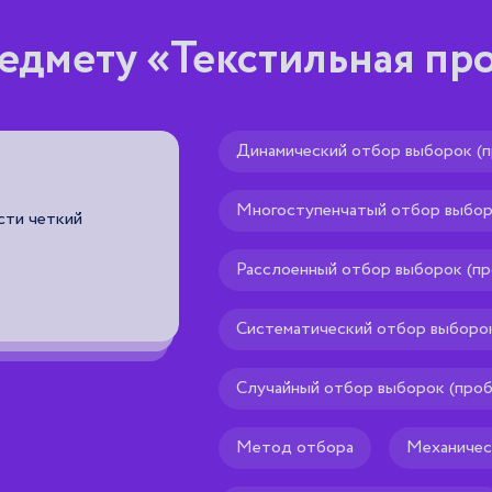
редмету «Текстильная п
Динамический отбор выборок (п
Автоматическая запра
Многоступенчатый отбор выбор
сти четкий
приспособление для автоматическо
которое применяется в челноках го
позволяет начинать шитье без пре
Расслоенный отбор выборок (пр
нижней нити наверх.
Систематический отбор выборок
Рекомендуем тебе
🌟
Случайный отбор выборок (проб
Метод отбора
Механичес