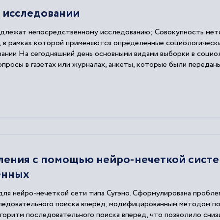
 исследовании
подлежат непосредственному исследованию; Совокупность
мет
й, в рамках которой применяются определенные социологичес
ании На сегодняшний день основными видами выборки в социол
просы в газетах или журналах, анкеты, которые были переданы
 не известным.
ения с помощью нейро-нечеткой систе
енных
для нейро-нечеткой сети типа Сугэно. Сформулирована пробле
едовательного поиска вперед, модифицированным методом по
оритм последовательного поиска вперед, что позволило сниз