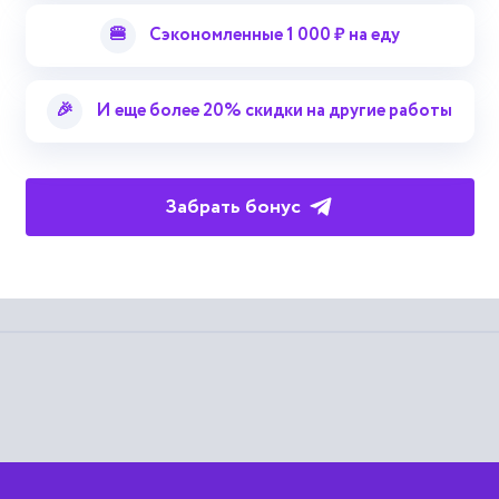
🍔
Сэкономленные 1 000 ₽ на еду
ля построения диагностических модел
🎉
И еще более 20% скидки на другие работы
ого обеспечения для формирования обучающих выборок. Получ
ые модифицированы для формирования выборок путем введени
 что позволяет ускорить процесс формирования выборок и об
Забрать бонус
разработанных методов. Библиогр.: 9 назв.
верситета Харьковский политехнический институт. Серия: 