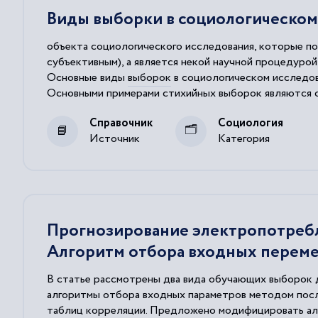
Виды выборки в социологическом
объекта социологического исследования, которые 
субъективным), а является некой научной процедуро
Основные виды
выборок
в социологическом исследов
Основными примерами стихийных
выборок
являются о
Размер и состав стихийных
выборок
заранее является
Справочник
Социология
Источник
Категория
Прогнозирование электропотребл
Алгоритм отбора входных перем
В статье рассмотрены два вида обучающих выборок 
алгоритмы отбора входных параметров методом посл
таблиц корреляции. Предложено модифицировать алг