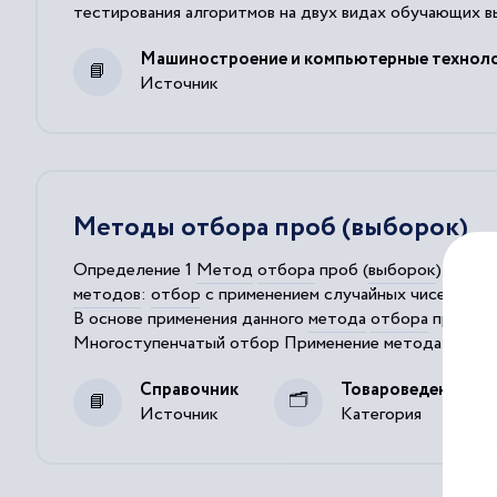
тестирования алгоритмов на двух видах обучающих в
Машиностроение и компьютерные технол
Источник
Методы отбора проб (выборок)
Определение 1
Метод
отбора
проб (
выборок
) - это
методов
:
отбор
с применением случайных чисел; мн
В основе применения данного
метода
отбора
проб (
в
Многоступенчатый
отбор
Применение
метода
много
), применяется
метод
отбора
«вслепую».
Справочник
Товароведение
Источник
Категория