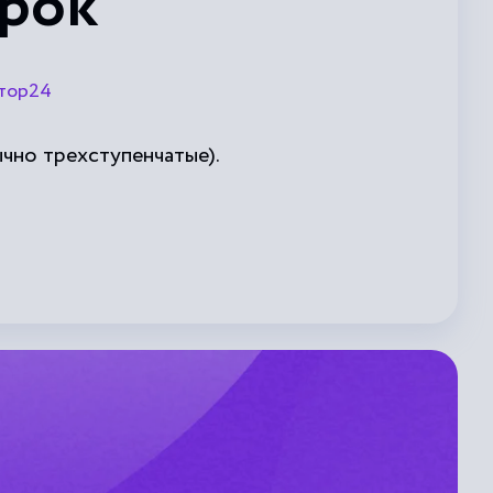
орок
тор24
чно трехступенчатые).