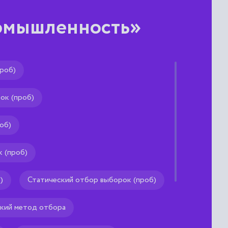
ромышленность»
роб)
вка нижней нити
ок (проб)
й заправки нижней нити,
ризонтального типа и
дварительного доставания
об)
 (проб)
)
Статический отбор выборок (проб)
кий метод отбора