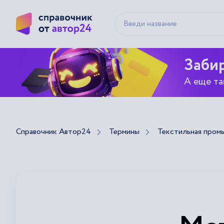
Забир
А еще та
Справочник Автор24
Термины
Текстильная пром