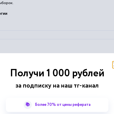
ыборок.
огии
 упорядоченная совокупность взаимосвязанных способов...
огоступенчатый
отбор
;
отбор
«вслепую»; систематический...
Получи 1 000 рублей
ыборок
), как правило, лежит использование таблиц случайных...
ступенчатого
отбора
единиц продукции в выборку (пробу)...
за подписку на наш тг-канал
📚
Более 70% от цены реферата