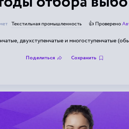
оды отбора выб
мет
Текстильная промышленность
👍 Проверено
Ав
нчатые, двухступенчатые и многоступенчатые (обы
Поделиться
Сохранить