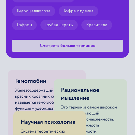
Гидроцеллюлоза
Гофре отделка
Гофрон
Грубая шерсть
Красители
Смотреть больше терминов