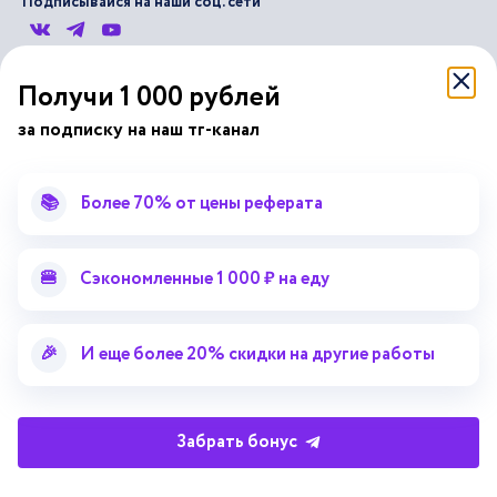
Подписывайся на наши соц. сети
Научные статьи
Отзывы об Автор24
Получи 1 000 рублей
Лекторий
Последние статьи
за подписку на наш тг-канал
Методические указания
Помощь эксперта
Справочник терминов
Справочник рефератов
📚
Более 70% от цены реферата
Статьи от экспертов
Поиск репетитора
Для правообладателей
🍔
Сэкономленные 1 000 ₽ на еду
Работа для преподавателей
Работа для репетиторов
🎉
И еще более 20% скидки на другие работы
Партнерская программа
Забрать бонус