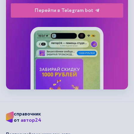
Перейти в Telegram bot
справочник
автор24
от