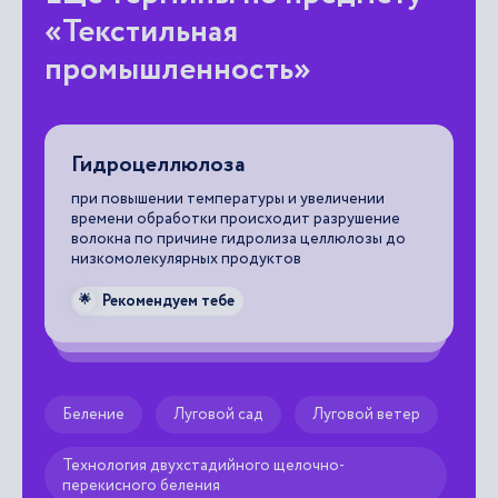
«Текстильная
промышленность»
Гидроцеллюлоза
А
при повышении температуры и увеличении
тело, которое отра
времени обработки происходит разрушение
эл
волокна по причине гидролиза целлюлозы до
ди
низкомолекулярных продуктов

Рекомендуем тебе
🌟
ый
Беление
Луговой сад
Луговой ветер
Технология двухстадийного щелочно-
перекисного беления