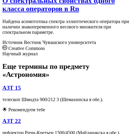
О спектральных свойствах одного
класса операторов в Rn
Найдена асимптотика спектра эллиптического оператора при
наличии знакопеременного весового множителя при
спектральном параметре.
Источник
Вестник Чувашского университета
Creative Commons
Научный журнал
Еще термины по предмету
«Астрономия»
АЗТ 15
телескоп Шмидта 900/212 3 (Шемахинска я обе.).
🌟
Рекомендуем тебе
АЗТ 22
рефлектор Ричи-Кретьен 1500/4500 (Майданакска я обе.).