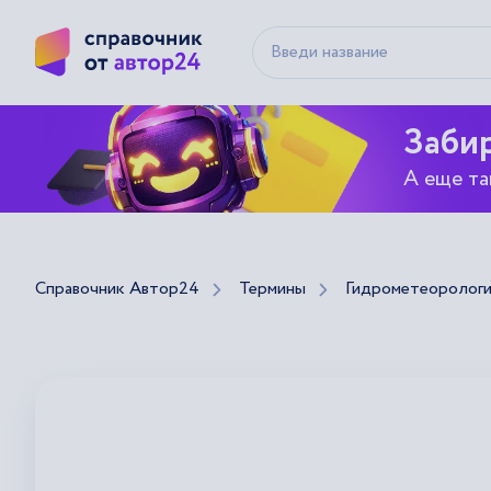
Забир
А еще та
Справочник Автор24
Термины
Гидрометеорологи