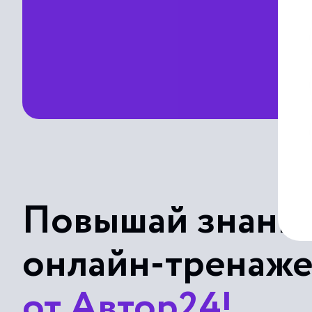
Повышай знания
онлайн-тренаж
от Автор24!