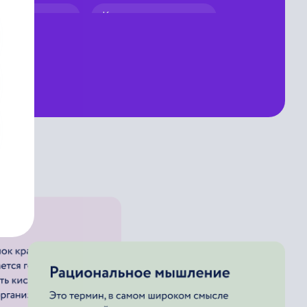
та тропопаузы
Климатическая карта