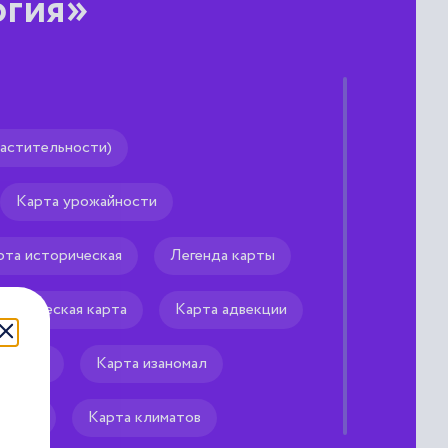
огия»
растительности)
а, приходящееся на
анной случайной
 число случаев с заданным
Карта урожайности
логического элемента в
рта историческая
Легенда карты
ропическая карта
Карта адвекции
ллобар
Карта изаномал
отерм
Карта климатов