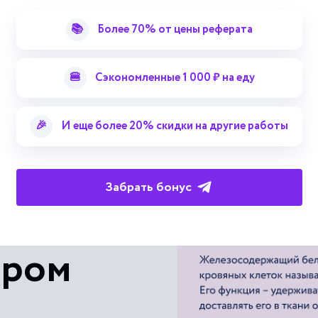
Карта термоизаномал
Кар
📚
Более 70% от цены реферата
Смотреть больше терминов
🍔
Сэкономленные 1 000 ₽ на еду
🎉
И еще более 20% скидки на другие работы
Забрать бонус
 с
ером