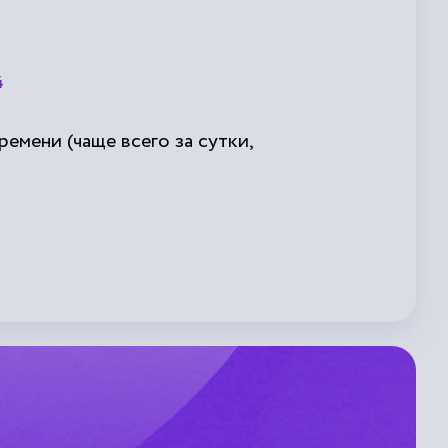
м
4
емени (чаще всего за сутки,