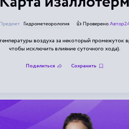
Карта изаллотер
Предмет
Гидрометеорология
👍 Проверено
Автор2
температуры воздуха за некоторый промежуток вр
чтобы исключить влияние суточного хода).
Поделиться
Сохранить