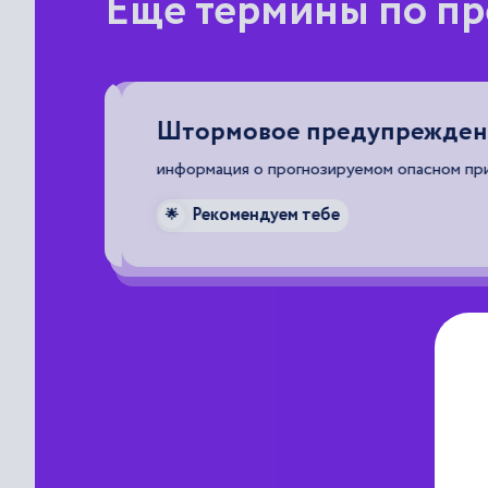
Еще термины по пр
Штормовое предупреждени
какой-
информация о прогнозируемом опасном прир
Рекомендуем тебе
🌟