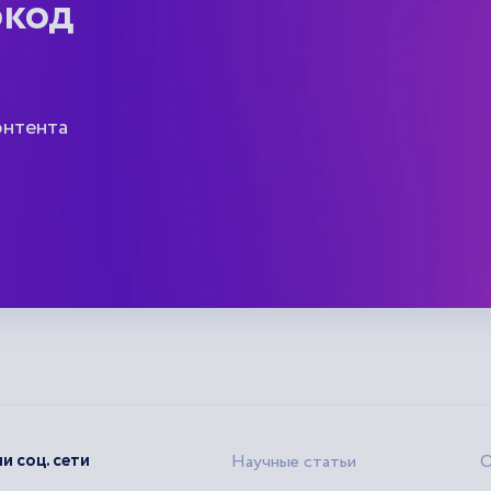
окод
онтента
и соц. сети
Научные статьи
О