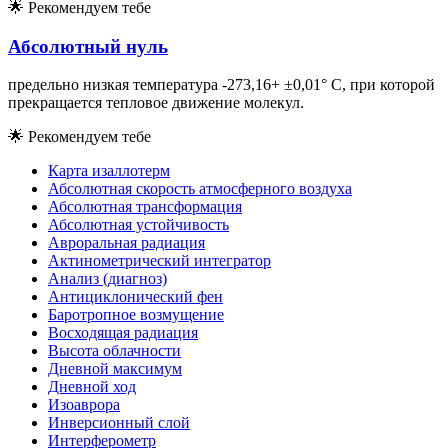
🌟
Рекомендуем тебе
Абсолютный нуль
предельно низкая температура -273,16+ ±0,01° С, при которой
прекращается тепловое движение молекул.
🌟
Рекомендуем тебе
Карта изаллотерм
Абсолютная скорость атмосферного воздуха
Абсолютная трансформация
Абсолютная устойчивость
Авроральная радиация
Актинометрический интегратор
Анализ (диагноз)
Антициклонический фен
Баротропное возмущение
Восходящая радиация
Высота облачности
Дневной максимум
Дневной ход
Изоаврора
Инверсионный слой
Интерферометр