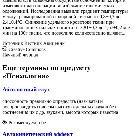
вмешательств возможны сосудистые осложнения, которые
изменяют план операции во избежание ишемических
осложнений. Исследования выявили градиент температуры
между травмированной и здоровой кистью от 0,8±0,3 до
2,4±0,4°C. Снижение удельного кровотока ткани при
травмированных пальцах и кисти от 3,81±0,3 до 1,67±0,2 мл/
мин на 100г ткани, что позволило количественно выявит...
Источник
Вестник Авиценны
Creative Commons
Научный журнал
Еще термины по предмету
«Психология»
Абсолютный слух
способность правильно определять (называть) и
воспроизводить голосом высоту отдельных звуков без
соотнесения их с др. звуками, высота которых известна
🌟
Рекомендуем тебе
Автокинетический эффект