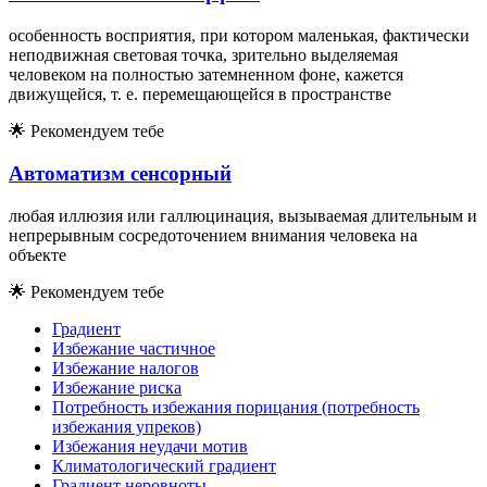
особенность восприятия, при котором маленькая, фактически
неподвижная световая точка, зрительно выделяемая
человеком на полностью затемненном фоне, кажется
движущейся, т. е. перемещающейся в пространстве
🌟
Рекомендуем тебе
Автоматизм сенсорный
любая иллюзия или галлюцинация, вызываемая длительным и
непрерывным сосредоточением внимания человека на
объекте
🌟
Рекомендуем тебе
Градиент
Избежание частичное
Избежание налогов
Избежание риска
Потребность избежания порицания (потребность
избежания упреков)
Избежания неудачи мотив
Климатологический градиент
Градиент неровноты