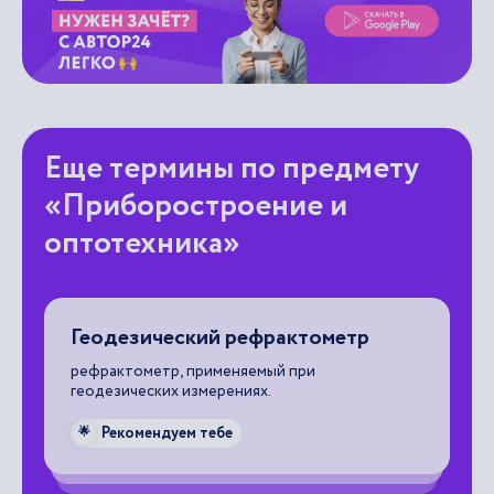
Еще термины по предмету
«Приборостроение и
оптотехника»
Геодезический рефрактометр
А
с
рефрактометр, применяемый при
геодезических измерениях.
оп
из
Рекомендуем тебе
🌟
ко
сп
па