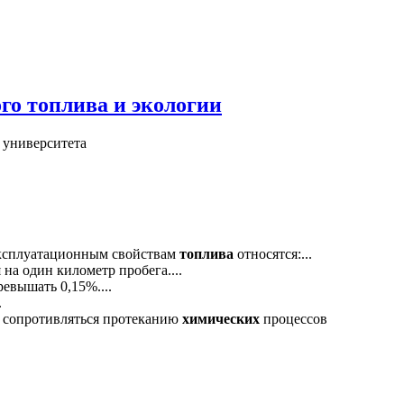
го топлива и экологии
 университета
ксплуатационным свойствам
топлива
относятся:...
 на один километр пробега....
евышать 0,15%....
.
сопротивляться протеканию
химических
процессов