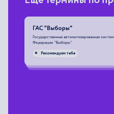
Еще термины по пр
ГАС "Выборы"
ящая в
Государственная автоматизированная систем
Федерации "Выборы".
зму
Рекомендуем тебе
улирующие
🌟
ется