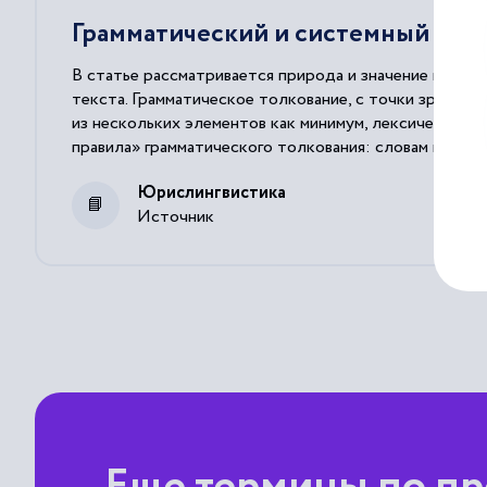
Грамматический и системный спос
В статье рассматривается природа и значение грамма
текста. Грамматическое толкование, с точки зрения
из нескольких элементов как минимум, лексического,
правила» грамматического толкования: словам и выра
вторых, при отсутствии легального определения нео
Юрислингвистика
остальных же случаях стоит прибегать к толковым сл
Источник
примеров из действующего законодательства РФ обос