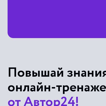
Повышай знания
онлайн-тренаж
от Автор24!