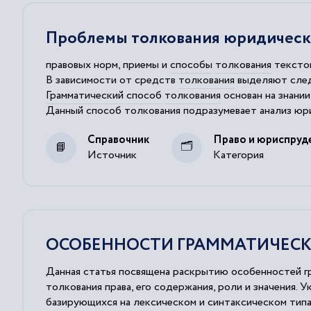
Проблемы толкования юридическо
правовых норм, приемы и
способы
толкования
текстов
В зависимости от средств
толкования
выделяют сле
Грамматический
способ
толкования
основан на знани
Данный
способ
толкования
подразумевает анализ юр
Юридический метод
толкования
юридических предс
Справочник
Право и юриспруд
Источник
Категория
ОСОБЕННОСТИ ГРАММАТИЧЕСК
Данная статья посвящена раскрытию особенностей гр
толкования права, его содержания, роли и значения. 
базирующихся на лексическом и синтаксическом типа