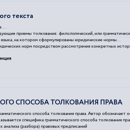
го текста
....
дующие приемы
толкования
: филологический, или
грамматичес
и языка, на котором сформулированы юридические нормы...
идических норм посредством рассмотрения конкретных истори
тавляет собой специфический
способ
уяснения содержания
енция
ОГО СПОСОБА ТОЛКОВАНИЯ ПРАВА
амматического способа толкования права. Автор обозначает о
Указывается специфика грамматического способа толкования пра
х анализа (разбора) правовых предписаний