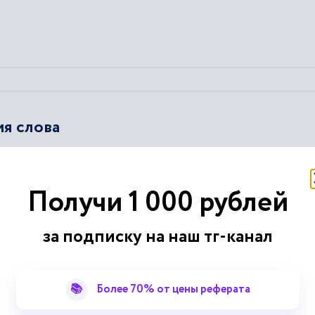
я слова
ровне, его образование – на словообразовательном,
грамматиче
ем лексической и
грамматической
самостоятельности, а...
и прочим свойственно некое
грамматическое
значение, проявляю
Получи 1 000 рублей
ящих в понятийную часть значения....
щийся в передаче значения, при помощи атрибутивного
за подписку на наш тг-канал
📚
Более 70% от цены реферата