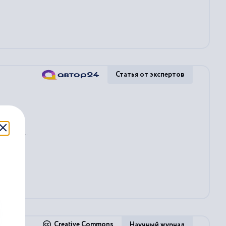
Статья от экспертов
ские
...
щееся...
Creative Commons
Научный журнал