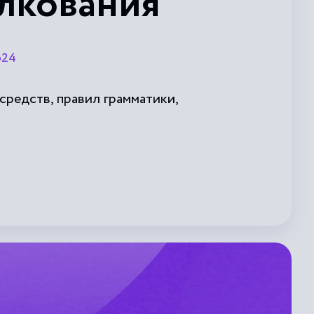
олкования
р24
средств, правил грамматики,