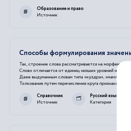
Образование и право
Источник
Способы формулирования значени
Так, строение слова рассматривается на морфемном у
Слово отличается от единиц низших уровней наличи
Даже выдуманным словам типа «куздра», «мамлына» 
Толкование
путем перечисления круга признаков, вход
Описательный
способ
толкования
значения, заключаю
Справочник
Русский язык
Источник
Категория