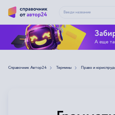
Забир
А еще та
Справочник Автор24
Термины
Право и юриспруд