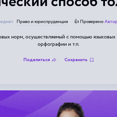
ческий способ т
едмет
Право и юриспруденция
👍 Проверено
Авто
овых норм, осуществляемый с помощью языковых 
орфографии и т.п.
Поделиться
Сохранить