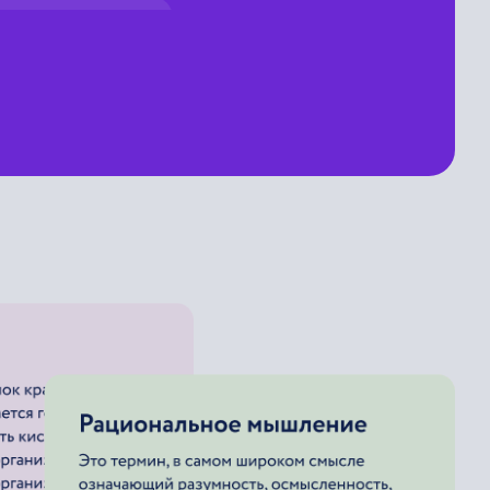
ельное) толкование
лкования сновидений метод
оворов
матической категории)
алитический
о
г
о
з
н
а
ч
е
н
и
я
(
з
н
а
ч
е
н
и
й
)
с
л
о
в
а