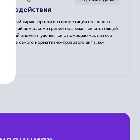
взаимодействия
остепенный характер при интерпретации правового
а при ближайшем рассмотрении оказывается состоящей
ексический элемент уясняется с помощью «золотого
кает из самого нормативно-правового акта, во-
иальной) практики использования слова, в
ачимость грамматического толкования, на основе